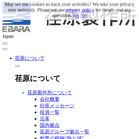
May we use cookies to track your activities? We take your privacy
very seriously. Please see our
privacy policy
for details and any
questions.
Yes
No
Japan
荏原について
荏原について
荏原製作所について
会社概要
社長メッセージ
役員一覧
沿革
国内拠点
荏原グループ拠点一覧
創業の精神“熱と誠”