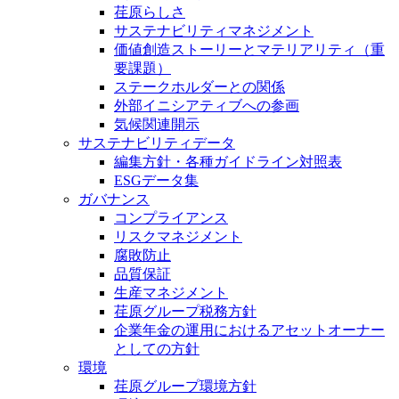
荏原らしさ
サステナビリティマネジメント
価値創造ストーリーとマテリアリティ（重
要課題）
ステークホルダーとの関係
外部イニシアティブへの参画
気候関連開示
サステナビリティデータ
編集方針・各種ガイドライン対照表
ESGデータ集
ガバナンス
コンプライアンス
リスクマネジメント
腐敗防止
品質保証
生産マネジメント
荏原グループ税務方針
企業年金の運用におけるアセットオーナー
としての方針
環境
荏原グループ環境方針