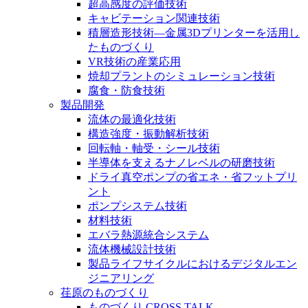
超高感度の評価技術
キャビテーション関連技術
積層造形技術―金属3Dプリンターを活用し
たものづくり
VR技術の産業応用
焼却プラントのシミュレーション技術
腐食・防食技術
製品開発
流体の最適化技術
構造強度・振動解析技術
回転軸・軸受・シール技術
半導体を支えるナノレベルの研磨技術
ドライ真空ポンプの省エネ・省フットプリ
ント
ポンプシステム技術
材料技術
エバラ熱源統合システム
流体機械設計技術
製品ライフサイクルにおけるデジタルエン
ジニアリング
荏原のものづくり
ものづくり CROSS TALK