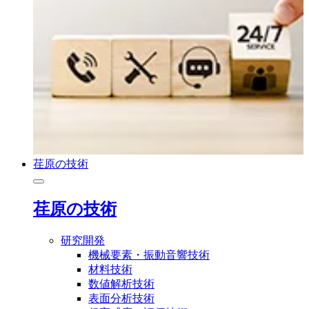
荏原の技術
荏原の技術
研究開発
機械要素・振動音響技術
材料技術
数値解析技術
表面分析技術