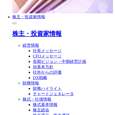
株主・投資家情報
株主・投資家情報
経営情報
社長メッセージ
CFOメッセージ
長期ビジョン・中期経営計画
IR基本方針
社外からの評価
DX戦略
財務情報
財務ハイライト
チャートジェネレータ
株式・社債情報
株式基本情報
株主総会