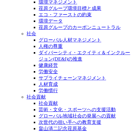
環境マネジメント
荏原グループ環境目標と成果
エコ・ファーストの約束
環境データ
荏原グループのカーボンニュートラル
社会
グローバル人材マネジメント
人権の尊重
ダイバーシティ・エクイティ＆インクルー
ジョン(DE&I)の推進
健康経営
労働安全
サプライチェーンマネジメント
人材育成
労働慣行
社会貢献
社会貢献
芸術・文化・スポーツへの支援活動
グローバル地域社会の発展への貢献
次世代の担い手への教育支援
畠山清二記念荏原基金