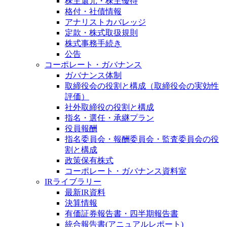
株主還元・株主優待
格付・社債情報
アナリストカバレッジ
定款・株式取扱規則
株式事務手続き
公告
コーポレート・ガバナンス
ガバナンス体制
取締役会の役割と構成（取締役会の実効性
評価）
社外取締役の役割と構成
指名・選任・承継プラン
役員報酬
指名委員会・報酬委員会・監査委員会の役
割と構成
政策保有株式
コーポレート・ガバナンス資料室
IRライブラリー
最新IR資料
決算情報
有価証券報告書・四半期報告書
統合報告書(アニュアルレポート)