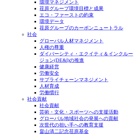
環境マネジメント
荏原グループ環境目標と成果
エコ・ファーストの約束
環境データ
荏原グループのカーボンニュートラル
社会
グローバル人材マネジメント
人権の尊重
ダイバーシティ・エクイティ＆インクルー
ジョン(DE&I)の推進
健康経営
労働安全
サプライチェーンマネジメント
人材育成
労働慣行
社会貢献
社会貢献
芸術・文化・スポーツへの支援活動
グローバル地域社会の発展への貢献
次世代の担い手への教育支援
畠山清二記念荏原基金