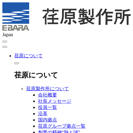
Japan
荏原について
荏原について
荏原製作所について
会社概要
社長メッセージ
役員一覧
沿革
国内拠点
荏原グループ拠点一覧
創業の精神“熱と誠”