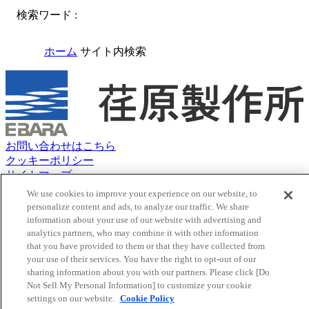
検索ワード :
ホーム
サイト内検索
お問い合わせはこちら
クッキーポリシー
サイトマップ
サイトのご利用にあたって
We use cookies to improve your experience on our website, to
荏原グループ 個人情報保護方針（プライバシーポリシー）
personalize content and ads, to analyze our traffic. We share
ソーシャルメディアポリシー
information about your use of our website with advertising and
ウェブアクセシビリティポリシー
analytics partners, who may combine it with other information
that you have provided to them or that they have collected from
Youtube
新しいタブで開く
your use of their services. You have the right to opt-out of our
X
新しいタブで開く
sharing information about you with our partners. Please click [Do
Facebook
新しいタブで開く
Not Sell My Personal Information] to customize your cookie
LinkedIn
新しいタブで開く
settings on our website.
Cookie Policy