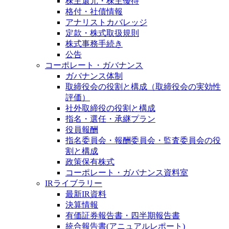
株主還元・株主優待
格付・社債情報
アナリストカバレッジ
定款・株式取扱規則
株式事務手続き
公告
コーポレート・ガバナンス
ガバナンス体制
取締役会の役割と構成（取締役会の実効性
評価）
社外取締役の役割と構成
指名・選任・承継プラン
役員報酬
指名委員会・報酬委員会・監査委員会の役
割と構成
政策保有株式
コーポレート・ガバナンス資料室
IRライブラリー
最新IR資料
決算情報
有価証券報告書・四半期報告書
統合報告書(アニュアルレポート)