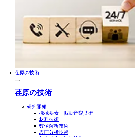
荏原の技術
荏原の技術
研究開発
機械要素・振動音響技術
材料技術
数値解析技術
表面分析技術