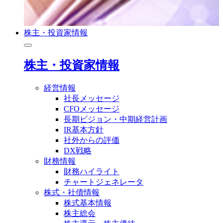
株主・投資家情報
株主・投資家情報
経営情報
社長メッセージ
CFOメッセージ
長期ビジョン・中期経営計画
IR基本方針
社外からの評価
DX戦略
財務情報
財務ハイライト
チャートジェネレータ
株式・社債情報
株式基本情報
株主総会