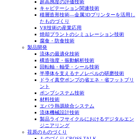
超高感度の評価技術
キャビテーション関連技術
積層造形技術―金属3Dプリンターを活用し
たものづくり
VR技術の産業応用
焼却プラントのシミュレーション技術
腐食・防食技術
製品開発
流体の最適化技術
構造強度・振動解析技術
回転軸・軸受・シール技術
半導体を支えるナノレベルの研磨技術
ドライ真空ポンプの省エネ・省フットプリ
ント
ポンプシステム技術
材料技術
エバラ熱源統合システム
流体機械設計技術
製品ライフサイクルにおけるデジタルエン
ジニアリング
荏原のものづくり
ものづくり CROSS TALK