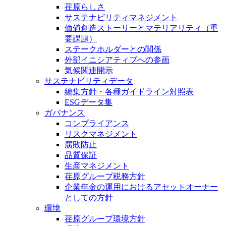
荏原らしさ
サステナビリティマネジメント
価値創造ストーリーとマテリアリティ（重
要課題）
ステークホルダーとの関係
外部イニシアティブへの参画
気候関連開示
サステナビリティデータ
編集方針・各種ガイドライン対照表
ESGデータ集
ガバナンス
コンプライアンス
リスクマネジメント
腐敗防止
品質保証
生産マネジメント
荏原グループ税務方針
企業年金の運用におけるアセットオーナー
としての方針
環境
荏原グループ環境方針