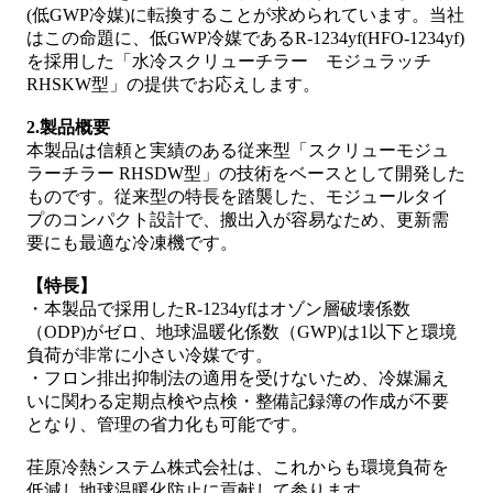
(低GWP冷媒)に転換することが求められています。当社
はこの命題に、低GWP冷媒であるR-1234yf(HFO-1234yf)
を採用した「水冷スクリューチラー モジュラッチ
RHSKW型」の提供でお応えします。
2.製品概要
本製品は信頼と実績のある従来型「スクリューモジュ
ラーチラー RHSDW型」の技術をベースとして開発した
ものです。従来型の特長を踏襲した、モジュールタイ
プのコンパクト設計で、搬出入が容易なため、更新需
要にも最適な冷凍機です。
【特長】
・本製品で採用したR-1234yfはオゾン層破壊係数
（ODP)がゼロ、地球温暖化係数（GWP)は1以下と環境
負荷が非常に小さい冷媒です。
・フロン排出抑制法の適用を受けないため、冷媒漏え
いに関わる定期点検や点検・整備記録簿の作成が不要
となり、管理の省力化も可能です。
荏原冷熱システム株式会社は、これからも環境負荷を
低減し地球温暖化防止に貢献して参ります。