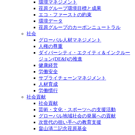
環境マネジメント
荏原グループ環境目標と成果
エコ・ファーストの約束
環境データ
荏原グループのカーボンニュートラル
社会
グローバル人材マネジメント
人権の尊重
ダイバーシティ・エクイティ＆インクルー
ジョン(DE&I)の推進
健康経営
労働安全
サプライチェーンマネジメント
人材育成
労働慣行
社会貢献
社会貢献
芸術・文化・スポーツへの支援活動
グローバル地域社会の発展への貢献
次世代の担い手への教育支援
畠山清二記念荏原基金