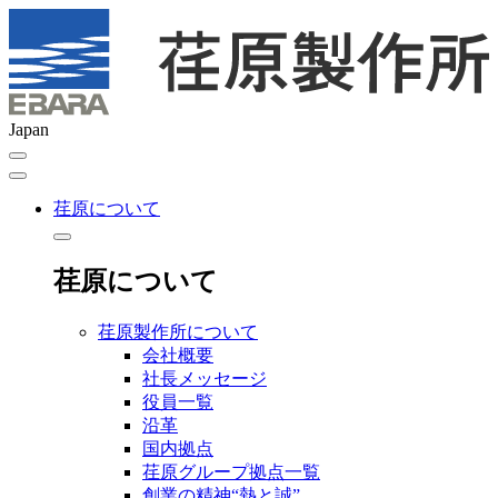
Japan
荏原について
荏原について
荏原製作所について
会社概要
社長メッセージ
役員一覧
沿革
国内拠点
荏原グループ拠点一覧
創業の精神“熱と誠”