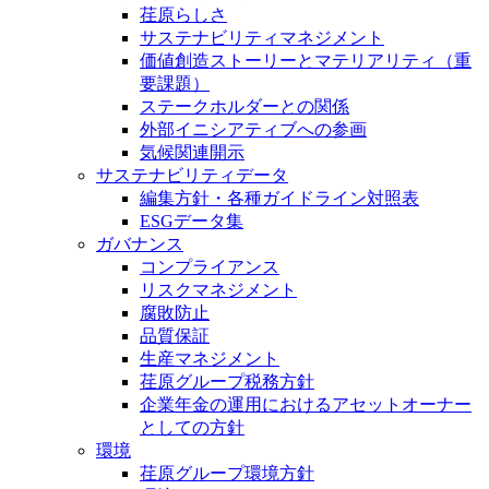
荏原らしさ
サステナビリティマネジメント
価値創造ストーリーとマテリアリティ（重
要課題）
ステークホルダーとの関係
外部イニシアティブへの参画
気候関連開示
サステナビリティデータ
編集方針・各種ガイドライン対照表
ESGデータ集
ガバナンス
コンプライアンス
リスクマネジメント
腐敗防止
品質保証
生産マネジメント
荏原グループ税務方針
企業年金の運用におけるアセットオーナー
としての方針
環境
荏原グループ環境方針