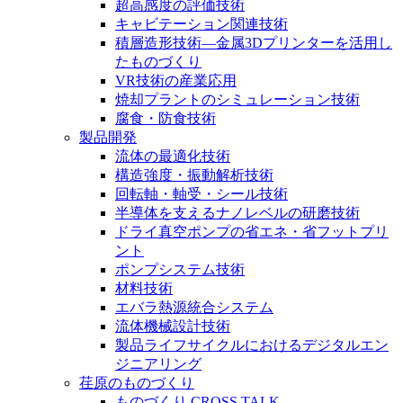
超高感度の評価技術
キャビテーション関連技術
積層造形技術―金属3Dプリンターを活用し
たものづくり
VR技術の産業応用
焼却プラントのシミュレーション技術
腐食・防食技術
製品開発
流体の最適化技術
構造強度・振動解析技術
回転軸・軸受・シール技術
半導体を支えるナノレベルの研磨技術
ドライ真空ポンプの省エネ・省フットプリ
ント
ポンプシステム技術
材料技術
エバラ熱源統合システム
流体機械設計技術
製品ライフサイクルにおけるデジタルエン
ジニアリング
荏原のものづくり
ものづくり CROSS TALK