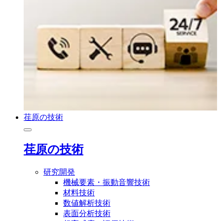
荏原の技術
荏原の技術
研究開発
機械要素・振動音響技術
材料技術
数値解析技術
表面分析技術