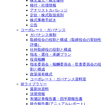
株主還元・株主優待
格付・社債情報
アナリストカバレッジ
定款・株式取扱規則
株式事務手続き
公告
コーポレート・ガバナンス
ガバナンス体制
取締役会の役割と構成（取締役会の実効性
評価）
社外取締役の役割と構成
指名・選任・承継プラン
役員報酬
指名委員会・報酬委員会・監査委員会の役
割と構成
政策保有株式
コーポレート・ガバナンス資料室
IRライブラリー
最新IR資料
決算情報
有価証券報告書・四半期報告書
統合報告書(アニュアルレポート)