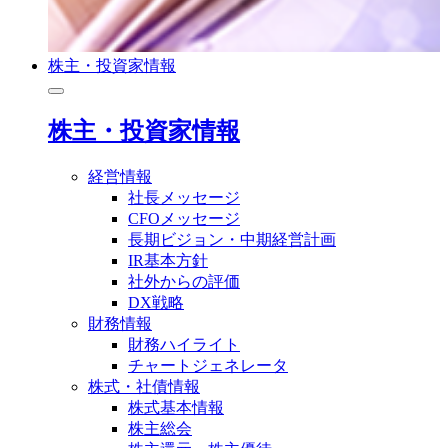
株主・投資家情報
株主・投資家情報
経営情報
社長メッセージ
CFOメッセージ
長期ビジョン・中期経営計画
IR基本方針
社外からの評価
DX戦略
財務情報
財務ハイライト
チャートジェネレータ
株式・社債情報
株式基本情報
株主総会