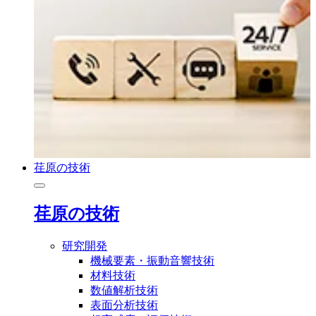
荏原の技術
荏原の技術
研究開発
機械要素・振動音響技術
材料技術
数値解析技術
表面分析技術