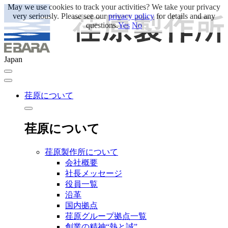
May we use cookies to track your activities? We take your privacy
very seriously. Please see our
privacy policy
for details and any
questions.
Yes
No
Japan
荏原について
荏原について
荏原製作所について
会社概要
社長メッセージ
役員一覧
沿革
国内拠点
荏原グループ拠点一覧
創業の精神“熱と誠”