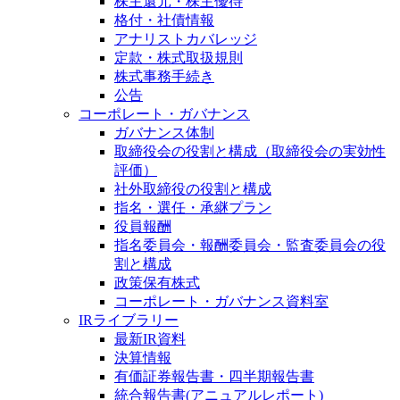
株主還元・株主優待
格付・社債情報
アナリストカバレッジ
定款・株式取扱規則
株式事務手続き
公告
コーポレート・ガバナンス
ガバナンス体制
取締役会の役割と構成（取締役会の実効性
評価）
社外取締役の役割と構成
指名・選任・承継プラン
役員報酬
指名委員会・報酬委員会・監査委員会の役
割と構成
政策保有株式
コーポレート・ガバナンス資料室
IRライブラリー
最新IR資料
決算情報
有価証券報告書・四半期報告書
統合報告書(アニュアルレポート)