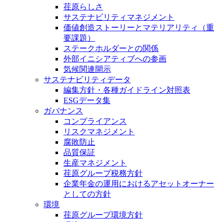
荏原らしさ
サステナビリティマネジメント
価値創造ストーリーとマテリアリティ（重
要課題）
ステークホルダーとの関係
外部イニシアティブへの参画
気候関連開示
サステナビリティデータ
編集方針・各種ガイドライン対照表
ESGデータ集
ガバナンス
コンプライアンス
リスクマネジメント
腐敗防止
品質保証
生産マネジメント
荏原グループ税務方針
企業年金の運用におけるアセットオーナー
としての方針
環境
荏原グループ環境方針