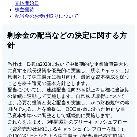
支払開始日
株主優待
配当金のお受け取りについて
剰余金の配当などの決定に関する方
針
当社は、E-Plan2028において中⻑期的な企業価値最⼤化
に資する成⻑投資を優先的に実施し、残余キャッシュは
原則として株主還元に振り向け、最適な資本構成を保つ
ことを株主還元の基本⽅針とします。
配当については、連結配当性向35％以上を⽬標に当該期
の業績に連動して実施します。⾃⼰株式取得について
は、必要な投資と安定配当を実施し、かつ財務規律の範
囲内であることを前提に、ROE⽬標に沿った適正な⾃
⼰資本⽔準への調整として継続的に実施します。
これらをふまえ、3年間累計のフリーキャッシュフロー
（資産売却‧圧縮によるキャッシュインフローを除く）
の100%以上となるよう株主還元（配当‧⾃⼰株式取得）