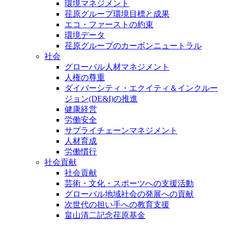
環境マネジメント
荏原グループ環境目標と成果
エコ・ファーストの約束
環境データ
荏原グループのカーボンニュートラル
社会
グローバル人材マネジメント
人権の尊重
ダイバーシティ・エクイティ＆インクルー
ジョン(DE&I)の推進
健康経営
労働安全
サプライチェーンマネジメント
人材育成
労働慣行
社会貢献
社会貢献
芸術・文化・スポーツへの支援活動
グローバル地域社会の発展への貢献
次世代の担い手への教育支援
畠山清二記念荏原基金