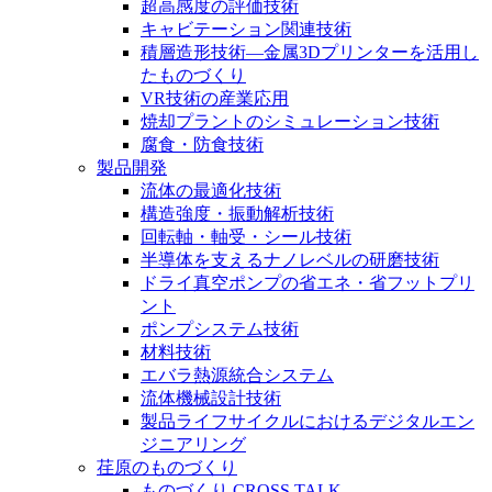
超高感度の評価技術
キャビテーション関連技術
積層造形技術―金属3Dプリンターを活用し
たものづくり
VR技術の産業応用
焼却プラントのシミュレーション技術
腐食・防食技術
製品開発
流体の最適化技術
構造強度・振動解析技術
回転軸・軸受・シール技術
半導体を支えるナノレベルの研磨技術
ドライ真空ポンプの省エネ・省フットプリ
ント
ポンプシステム技術
材料技術
エバラ熱源統合システム
流体機械設計技術
製品ライフサイクルにおけるデジタルエン
ジニアリング
荏原のものづくり
ものづくり CROSS TALK