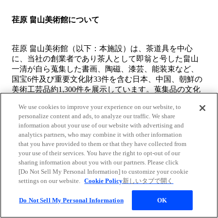
荏原 畠山美術館について
荏原 畠山美術館（以下：本施設）は、茶道具を中心
に、当社の創業者であり茶人として即翁と号した畠山
一清が自ら蒐集した書画、陶磁、漆芸、能装束など、
国宝6件及び重要文化財33件を含む日本、中国、朝鮮の
美術工芸品約1,300件を展示しています。蒐集品の文化
的価値に鑑み、恒久的な保存を図るとともに広く一般
We use cookies to improve your experience on our website, to
の研究・鑑賞に役立てるため、1964年に開館しまし
personalize content and ads, to analyze our traffic. We share
た。茶の湯の美術館としては日本有数の施設です。
information about your use of our website with advertising and
analytics partners, who may combine it with other information
that you have provided to them or that they have collected from
荏原 畠山美術館ホームページ
新しいタブで開く
your use of their services. You have the right to opt-out of our
sharing information about you with our partners. Please click
[Do Not Sell My Personal Information] to customize your cookie
settings on our website.
Cookie Policy
新しいタブで開く
Do Not Sell My Personal Information
OK