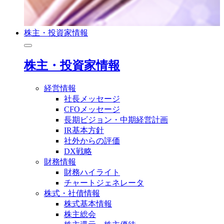
株主・投資家情報
株主・投資家情報
経営情報
社長メッセージ
CFOメッセージ
長期ビジョン・中期経営計画
IR基本方針
社外からの評価
DX戦略
財務情報
財務ハイライト
チャートジェネレータ
株式・社債情報
株式基本情報
株主総会