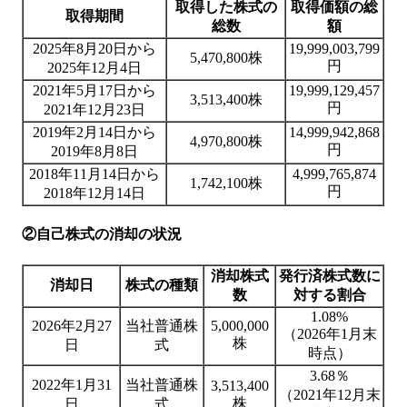
取得した株式の
取得価額の総
取得期間
総数
額
2025年8月20日から
19,999,003,799
5,470,800株
円
2025年12月4日
2021年5月17日から
19,999,129,457
3,513,400株
円
2021年12月23日
2019年2月14日から
14,999,942,868
4,970,800株
円
2019年8月8日
2018年11月14日から
4,999,765,874
1,742,100株
円
2018年12月14日
②自己株式の消却の状況
消却株式
発行済株式数に
消却日
株式の種類
数
対する割合
1.08%
2026年2月27
当社普通株
5,000,000
（2026年1月末
株
日
式
時点）
3.68％
2022年1月31
当社普通株
3,513,400
（2021年12月末
株
日
式