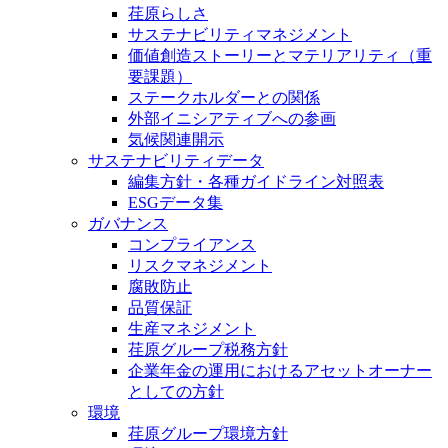
荏原らしさ
サステナビリティマネジメント
価値創造ストーリーとマテリアリティ（重
要課題）
ステークホルダーとの関係
外部イニシアティブへの参画
気候関連開示
サステナビリティデータ
編集方針・各種ガイドライン対照表
ESGデータ集
ガバナンス
コンプライアンス
リスクマネジメント
腐敗防止
品質保証
生産マネジメント
荏原グループ税務方針
企業年金の運用におけるアセットオーナー
としての方針
環境
荏原グループ環境方針