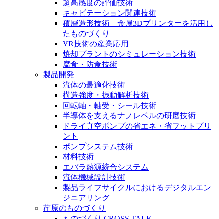
超高感度の評価技術
キャビテーション関連技術
積層造形技術―金属3Dプリンターを活用し
たものづくり
VR技術の産業応用
焼却プラントのシミュレーション技術
腐食・防食技術
製品開発
流体の最適化技術
構造強度・振動解析技術
回転軸・軸受・シール技術
半導体を支えるナノレベルの研磨技術
ドライ真空ポンプの省エネ・省フットプリ
ント
ポンプシステム技術
材料技術
エバラ熱源統合システム
流体機械設計技術
製品ライフサイクルにおけるデジタルエン
ジニアリング
荏原のものづくり
ものづくり CROSS TALK