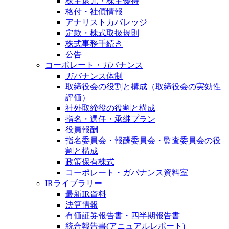
株主還元・株主優待
格付・社債情報
アナリストカバレッジ
定款・株式取扱規則
株式事務手続き
公告
コーポレート・ガバナンス
ガバナンス体制
取締役会の役割と構成（取締役会の実効性
評価）
社外取締役の役割と構成
指名・選任・承継プラン
役員報酬
指名委員会・報酬委員会・監査委員会の役
割と構成
政策保有株式
コーポレート・ガバナンス資料室
IRライブラリー
最新IR資料
決算情報
有価証券報告書・四半期報告書
統合報告書(アニュアルレポート)