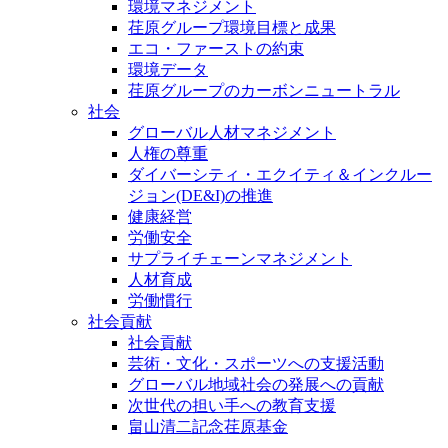
環境マネジメント
荏原グループ環境目標と成果
エコ・ファーストの約束
環境データ
荏原グループのカーボンニュートラル
社会
グローバル人材マネジメント
人権の尊重
ダイバーシティ・エクイティ＆インクルー
ジョン(DE&I)の推進
健康経営
労働安全
サプライチェーンマネジメント
人材育成
労働慣行
社会貢献
社会貢献
芸術・文化・スポーツへの支援活動
グローバル地域社会の発展への貢献
次世代の担い手への教育支援
畠山清二記念荏原基金