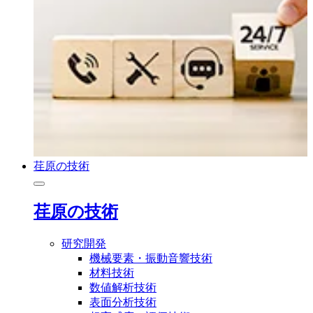
荏原の技術
荏原の技術
研究開発
機械要素・振動音響技術
材料技術
数値解析技術
表面分析技術