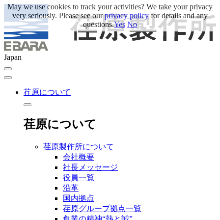
May we use cookies to track your activities? We take your privacy
very seriously. Please see our
privacy policy
for details and any
questions.
Yes
No
Japan
荏原について
荏原について
荏原製作所について
会社概要
社長メッセージ
役員一覧
沿革
国内拠点
荏原グループ拠点一覧
創業の精神“熱と誠”