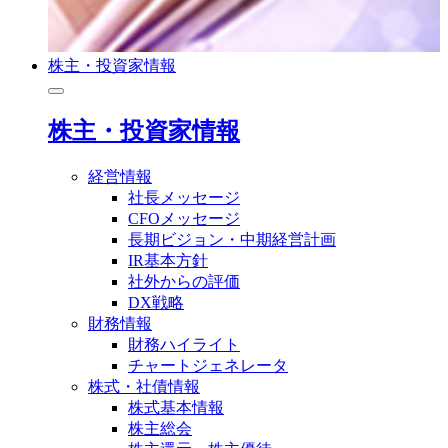
株主・投資家情報
株主・投資家情報
経営情報
社長メッセージ
CFOメッセージ
長期ビジョン・中期経営計画
IR基本方針
社外からの評価
DX戦略
財務情報
財務ハイライト
チャートジェネレータ
株式・社債情報
株式基本情報
株主総会