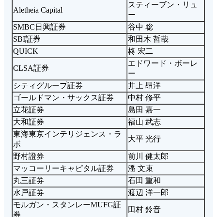
スティーブン・リュ
Alētheia Capital
ー
SMBC日興証券
谷中 聡
SBI証券
和田木 哲哉
QUICK
柊 宏二
エドワード・ボーレ
CLSA証券
ー
シティグループ証券
井上 昂洋
ゴールドマン・サックス証券
中村 修平
立花証券
島田 嘉一
大和証券
福山 武志
東海東京インテリジェンス・ラ
大平 光行
ボ
野村證券
前川 健太郎
マッコーリーキャピタル証券
潘 文束
丸三証券
石田 重和
水戸証券
渡辺 洋一郎
モルガン・スタンレーMUFG証
田村 鈴音
券