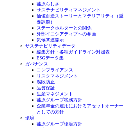
荏原らしさ
サステナビリティマネジメント
価値創造ストーリーとマテリアリティ（重
要課題）
ステークホルダーとの関係
外部イニシアティブへの参画
気候関連開示
サステナビリティデータ
編集方針・各種ガイドライン対照表
ESGデータ集
ガバナンス
コンプライアンス
リスクマネジメント
腐敗防止
品質保証
生産マネジメント
荏原グループ税務方針
企業年金の運用におけるアセットオーナー
としての方針
環境
荏原グループ環境方針