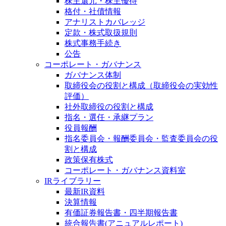
株主還元・株主優待
格付・社債情報
アナリストカバレッジ
定款・株式取扱規則
株式事務手続き
公告
コーポレート・ガバナンス
ガバナンス体制
取締役会の役割と構成（取締役会の実効性
評価）
社外取締役の役割と構成
指名・選任・承継プラン
役員報酬
指名委員会・報酬委員会・監査委員会の役
割と構成
政策保有株式
コーポレート・ガバナンス資料室
IRライブラリー
最新IR資料
決算情報
有価証券報告書・四半期報告書
統合報告書(アニュアルレポート)