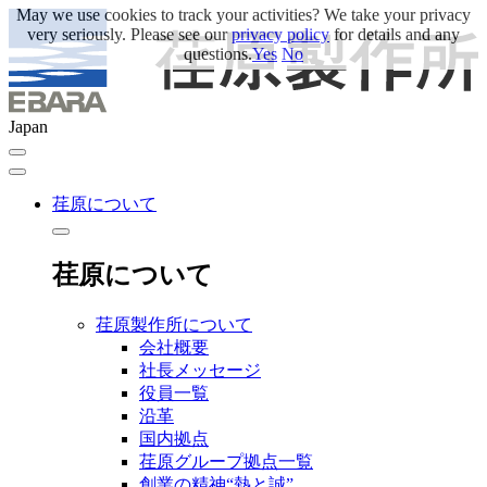
May we use cookies to track your activities? We take your privacy
very seriously. Please see our
privacy policy
for details and any
questions.
Yes
No
Japan
荏原について
荏原について
荏原製作所について
会社概要
社長メッセージ
役員一覧
沿革
国内拠点
荏原グループ拠点一覧
創業の精神“熱と誠”