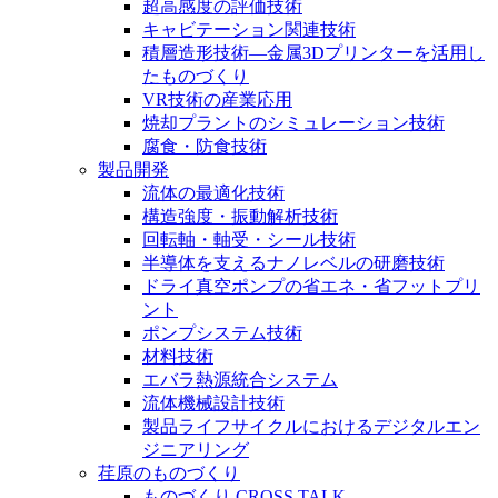
超高感度の評価技術
キャビテーション関連技術
積層造形技術―金属3Dプリンターを活用し
たものづくり
VR技術の産業応用
焼却プラントのシミュレーション技術
腐食・防食技術
製品開発
流体の最適化技術
構造強度・振動解析技術
回転軸・軸受・シール技術
半導体を支えるナノレベルの研磨技術
ドライ真空ポンプの省エネ・省フットプリ
ント
ポンプシステム技術
材料技術
エバラ熱源統合システム
流体機械設計技術
製品ライフサイクルにおけるデジタルエン
ジニアリング
荏原のものづくり
ものづくり CROSS TALK