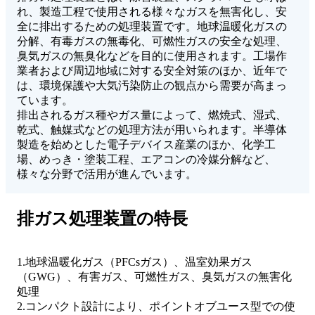
れ、製造工程で使用される様々なガスを無害化し、安
全に排出するための処理装置です。地球温暖化ガスの
分解、有毒ガスの無毒化、可燃性ガスの安全な処理、
臭気ガスの無臭化などを目的に使用されます。工場作
業者および周辺地域に対する安全対策のほか、近年で
は、環境保護や大気汚染防止の観点から需要が高まっ
ています。
排出されるガス種やガス量によって、燃焼式、湿式、
乾式、触媒式などの処理方法が用いられます。半導体
製造を始めとした電子デバイス産業のほか、化学工
場、めっき・塗装工程、エアコンの冷媒分解など、
様々な分野で活用が進んでいます。
排ガス処理装置の特長
1.地球温暖化ガス（PFCsガス）、温室効果ガス
（GWG）、有害ガス、可燃性ガス、臭気ガスの無害化
処理
2.コンパクト設計により、ポイントオブユース型での使