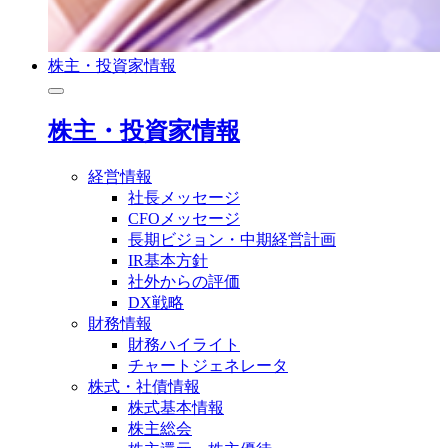
株主・投資家情報
株主・投資家情報
経営情報
社長メッセージ
CFOメッセージ
長期ビジョン・中期経営計画
IR基本方針
社外からの評価
DX戦略
財務情報
財務ハイライト
チャートジェネレータ
株式・社債情報
株式基本情報
株主総会