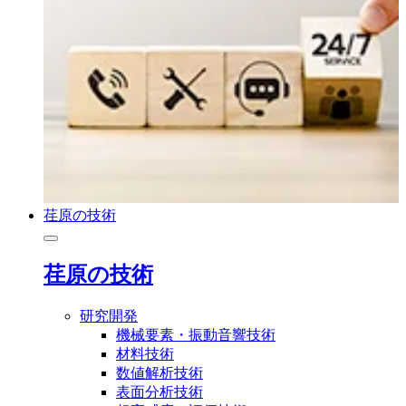
荏原の技術
荏原の技術
研究開発
機械要素・振動音響技術
材料技術
数値解析技術
表面分析技術