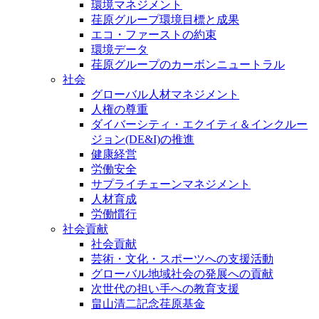
環境マネジメント
荏原グループ環境目標と成果
エコ・ファーストの約束
環境データ
荏原グループのカーボンニュートラル
社会
グローバル人材マネジメント
人権の尊重
ダイバーシティ・エクイティ＆インクルー
ジョン(DE&I)の推進
健康経営
労働安全
サプライチェーンマネジメント
人材育成
労働慣行
社会貢献
社会貢献
芸術・文化・スポーツへの支援活動
グローバル地域社会の発展への貢献
次世代の担い手への教育支援
畠山清二記念荏原基金