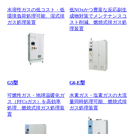
水溶性ガスの低コスト・低
低NOxかつ豊富な反応副生
環境負荷処理可能、湿式排
成物対策でメンテナンスコ
ガス処理装置
スト削減、燃焼式排ガス処
理装置
G5型
G6-E型
可燃性ガス・地球温暖化ガ
水素ガス・塩素ガスの大流
ス（PFCsガス）を高効率
量同時処理可能、燃焼式排
処理、燃焼式排ガス処理装
ガス処理装置
置