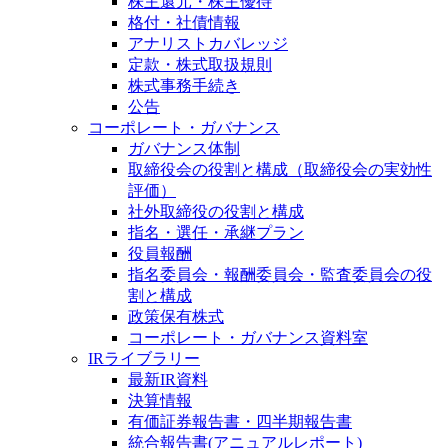
株主還元・株主優待
格付・社債情報
アナリストカバレッジ
定款・株式取扱規則
株式事務手続き
公告
コーポレート・ガバナンス
ガバナンス体制
取締役会の役割と構成（取締役会の実効性
評価）
社外取締役の役割と構成
指名・選任・承継プラン
役員報酬
指名委員会・報酬委員会・監査委員会の役
割と構成
政策保有株式
コーポレート・ガバナンス資料室
IRライブラリー
最新IR資料
決算情報
有価証券報告書・四半期報告書
統合報告書(アニュアルレポート)