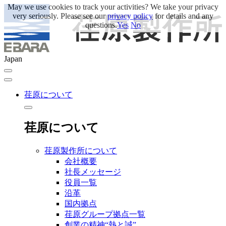
May we use cookies to track your activities? We take your privacy
very seriously. Please see our
privacy policy
for details and any
questions.
Yes
No
Japan
荏原について
荏原について
荏原製作所について
会社概要
社長メッセージ
役員一覧
沿革
国内拠点
荏原グループ拠点一覧
創業の精神“熱と誠”