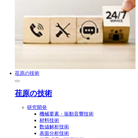
荏原の技術
荏原の技術
研究開発
機械要素・振動音響技術
材料技術
数値解析技術
表面分析技術