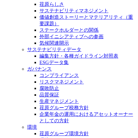
荏原らしさ
サステナビリティマネジメント
価値創造ストーリーとマテリアリティ（重
要課題）
ステークホルダーとの関係
外部イニシアティブへの参画
気候関連開示
サステナビリティデータ
編集方針・各種ガイドライン対照表
ESGデータ集
ガバナンス
コンプライアンス
リスクマネジメント
腐敗防止
品質保証
生産マネジメント
荏原グループ税務方針
企業年金の運用におけるアセットオーナー
としての方針
環境
荏原グループ環境方針