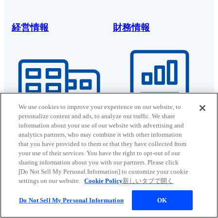
経営情報
財務情報
We use cookies to improve your experience on our website, to
personalize content and ads, to analyze our traffic. We share
information about your use of our website with advertising and
analytics partners, who may combine it with other information
that you have provided to them or that they have collected from
株式・社債情報
コーポレート・
your use of their services. You have the right to opt-out of our
sharing information about you with our partners. Please click
ガバナンス
[Do Not Sell My Personal Information] to customize your cookie
settings on our website.
Cookie Policy
新しいタブで開く
Do Not Sell My Personal Information
OK