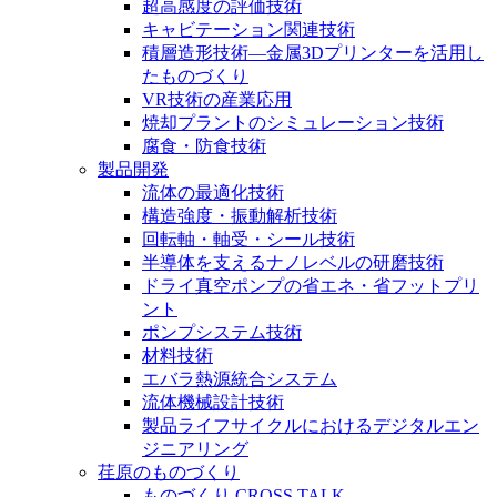
超高感度の評価技術
キャビテーション関連技術
積層造形技術―金属3Dプリンターを活用し
たものづくり
VR技術の産業応用
焼却プラントのシミュレーション技術
腐食・防食技術
製品開発
流体の最適化技術
構造強度・振動解析技術
回転軸・軸受・シール技術
半導体を支えるナノレベルの研磨技術
ドライ真空ポンプの省エネ・省フットプリ
ント
ポンプシステム技術
材料技術
エバラ熱源統合システム
流体機械設計技術
製品ライフサイクルにおけるデジタルエン
ジニアリング
荏原のものづくり
ものづくり CROSS TALK