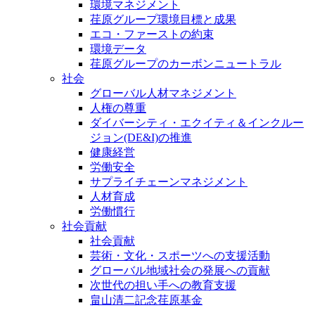
環境マネジメント
荏原グループ環境目標と成果
エコ・ファーストの約束
環境データ
荏原グループのカーボンニュートラル
社会
グローバル人材マネジメント
人権の尊重
ダイバーシティ・エクイティ＆インクルー
ジョン(DE&I)の推進
健康経営
労働安全
サプライチェーンマネジメント
人材育成
労働慣行
社会貢献
社会貢献
芸術・文化・スポーツへの支援活動
グローバル地域社会の発展への貢献
次世代の担い手への教育支援
畠山清二記念荏原基金