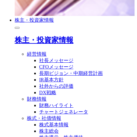
株主・投資家情報
株主・投資家情報
経営情報
社長メッセージ
CFOメッセージ
長期ビジョン・中期経営計画
IR基本方針
社外からの評価
DX戦略
財務情報
財務ハイライト
チャートジェネレータ
株式・社債情報
株式基本情報
株主総会