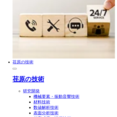
荏原の技術
荏原の技術
研究開発
機械要素・振動音響技術
材料技術
数値解析技術
表面分析技術