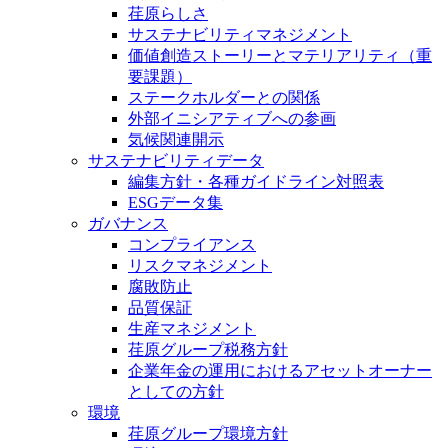
荏原らしさ
サステナビリティマネジメント
価値創造ストーリーとマテリアリティ（重
要課題）
ステークホルダーとの関係
外部イニシアティブへの参画
気候関連開示
サステナビリティデータ
編集方針・各種ガイドライン対照表
ESGデータ集
ガバナンス
コンプライアンス
リスクマネジメント
腐敗防止
品質保証
生産マネジメント
荏原グループ税務方針
企業年金の運用におけるアセットオーナー
としての方針
環境
荏原グループ環境方針