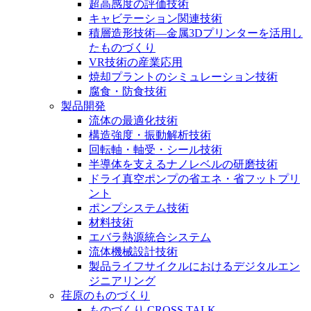
超高感度の評価技術
キャビテーション関連技術
積層造形技術―金属3Dプリンターを活用し
たものづくり
VR技術の産業応用
焼却プラントのシミュレーション技術
腐食・防食技術
製品開発
流体の最適化技術
構造強度・振動解析技術
回転軸・軸受・シール技術
半導体を支えるナノレベルの研磨技術
ドライ真空ポンプの省エネ・省フットプリ
ント
ポンプシステム技術
材料技術
エバラ熱源統合システム
流体機械設計技術
製品ライフサイクルにおけるデジタルエン
ジニアリング
荏原のものづくり
ものづくり CROSS TALK