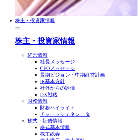
株主・投資家情報
株主・投資家情報
経営情報
社長メッセージ
CFOメッセージ
長期ビジョン・中期経営計画
IR基本方針
社外からの評価
DX戦略
財務情報
財務ハイライト
チャートジェネレータ
株式・社債情報
株式基本情報
株主総会