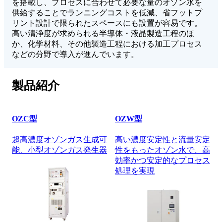
を搭載し、プロセスに合わせて必要な量のオゾン水を
供給することでランニングコストを低減、省フットプ
リント設計で限られたスペースにも設置が容易です。
高い清浄度が求められる半導体・液晶製造工程のほ
か、化学材料、その他製造工程における加工プロセス
などの分野で導入が進んでいます。
製品紹介
OZC型
OZW型
超高濃度オゾンガス生成可
高い濃度安定性と流量安定
能、小型オゾンガス発生器
性をもったオゾン水で、高
効率かつ安定的なプロセス
処理を実現