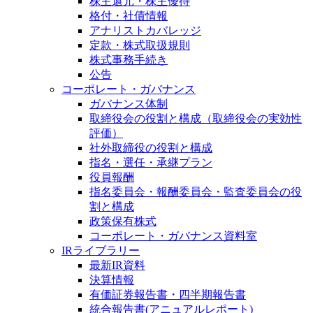
株主還元・株主優待
格付・社債情報
アナリストカバレッジ
定款・株式取扱規則
株式事務手続き
公告
コーポレート・ガバナンス
ガバナンス体制
取締役会の役割と構成（取締役会の実効性
評価）
社外取締役の役割と構成
指名・選任・承継プラン
役員報酬
指名委員会・報酬委員会・監査委員会の役
割と構成
政策保有株式
コーポレート・ガバナンス資料室
IRライブラリー
最新IR資料
決算情報
有価証券報告書・四半期報告書
統合報告書(アニュアルレポート)