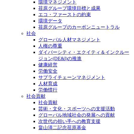
環境マネジメント
荏原グループ環境目標と成果
エコ・ファーストの約束
環境データ
荏原グループのカーボンニュートラル
社会
グローバル人材マネジメント
人権の尊重
ダイバーシティ・エクイティ＆インクルー
ジョン(DE&I)の推進
健康経営
労働安全
サプライチェーンマネジメント
人材育成
労働慣行
社会貢献
社会貢献
芸術・文化・スポーツへの支援活動
グローバル地域社会の発展への貢献
次世代の担い手への教育支援
畠山清二記念荏原基金