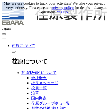
May we use cookies to track your activities? We take your privacy
very seriously. Please see our
privacy policy
for details and any
questions.
Yes
No
Japan
荏原について
荏原について
荏原製作所について
会社概要
社長メッセージ
役員一覧
沿革
国内拠点
荏原グループ拠点一覧
創業の精神“熱と誠”