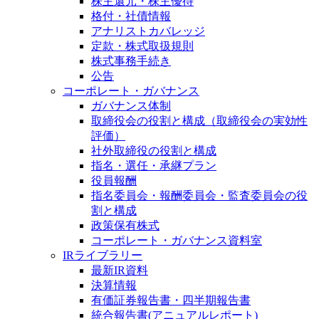
株主還元・株主優待
格付・社債情報
アナリストカバレッジ
定款・株式取扱規則
株式事務手続き
公告
コーポレート・ガバナンス
ガバナンス体制
取締役会の役割と構成（取締役会の実効性
評価）
社外取締役の役割と構成
指名・選任・承継プラン
役員報酬
指名委員会・報酬委員会・監査委員会の役
割と構成
政策保有株式
コーポレート・ガバナンス資料室
IRライブラリー
最新IR資料
決算情報
有価証券報告書・四半期報告書
統合報告書(アニュアルレポート)