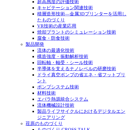
超高感度の評価技術
キャビテーション関連技術
積層造形技術―金属3Dプリンターを活用し
たものづくり
VR技術の産業応用
焼却プラントのシミュレーション技術
腐食・防食技術
製品開発
流体の最適化技術
構造強度・振動解析技術
回転軸・軸受・シール技術
半導体を支えるナノレベルの研磨技術
ドライ真空ポンプの省エネ・省フットプリ
ント
ポンプシステム技術
材料技術
エバラ熱源統合システム
流体機械設計技術
製品ライフサイクルにおけるデジタルエン
ジニアリング
荏原のものづくり
ものづくり CROSS TALK