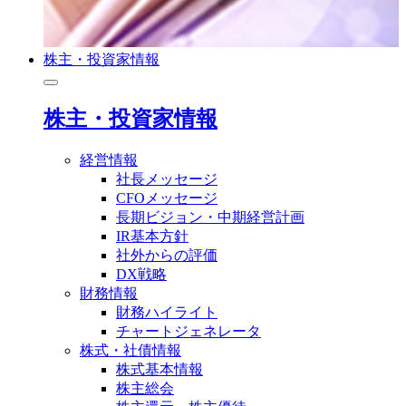
株主・投資家情報
株主・投資家情報
経営情報
社長メッセージ
CFOメッセージ
長期ビジョン・中期経営計画
IR基本方針
社外からの評価
DX戦略
財務情報
財務ハイライト
チャートジェネレータ
株式・社債情報
株式基本情報
株主総会