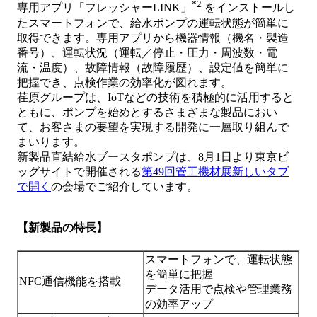
*2
専用アプリ「フレッシャーLINK」
をインストールし
たスマートフォンで、給水ポンプの運転状態が簡単に
取得できます。専用アプリから機器情報（機名・製造
番号）、運転状況（運転／停止・圧力・周波数・電
流・温度）、故障情報（故障履歴）、設定値を簡単に
把握でき、点検作業の効率化が図れます。
荏原グループは、IoTなどの技術を積極的に活用すると
ともに、ポンプを始めとするさまざまな製品におい
て、お客さまの要望を実現する開発に一層取り組んで
まいります。
新製品直結給水ブースタポンプは、8月1日より東京ビ
ッグサイトで開催される
第49回管工機材展
新しいタブ
で開く
の会場でご紹介しています。
【新製品の特長】
スマートフォンで、運転状態
を簡単に把握
NFC通信機能を搭載
データ活用で点検や管理業務
の効率アップ