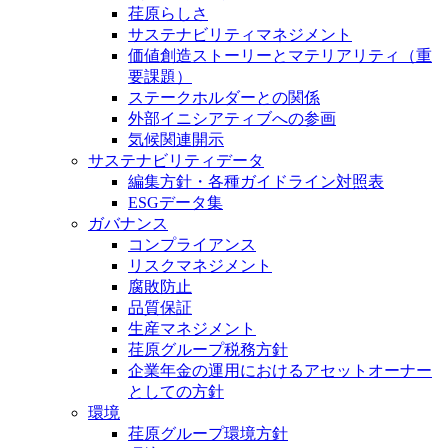
荏原らしさ
サステナビリティマネジメント
価値創造ストーリーとマテリアリティ（重
要課題）
ステークホルダーとの関係
外部イニシアティブへの参画
気候関連開示
サステナビリティデータ
編集方針・各種ガイドライン対照表
ESGデータ集
ガバナンス
コンプライアンス
リスクマネジメント
腐敗防止
品質保証
生産マネジメント
荏原グループ税務方針
企業年金の運用におけるアセットオーナー
としての方針
環境
荏原グループ環境方針