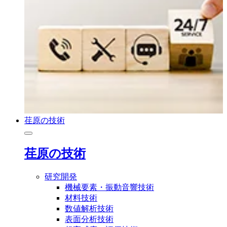
荏原の技術
荏原の技術
研究開発
機械要素・振動音響技術
材料技術
数値解析技術
表面分析技術