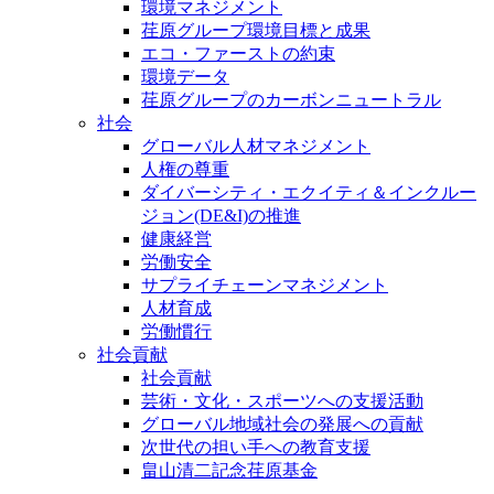
環境マネジメント
荏原グループ環境目標と成果
エコ・ファーストの約束
環境データ
荏原グループのカーボンニュートラル
社会
グローバル人材マネジメント
人権の尊重
ダイバーシティ・エクイティ＆インクルー
ジョン(DE&I)の推進
健康経営
労働安全
サプライチェーンマネジメント
人材育成
労働慣行
社会貢献
社会貢献
芸術・文化・スポーツへの支援活動
グローバル地域社会の発展への貢献
次世代の担い手への教育支援
畠山清二記念荏原基金