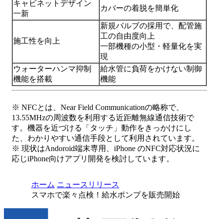
キャビネットデザイン
カバーの着脱を簡単化
一新
新規バルブの採用で、配管施
工の自由度向上
施工性を向上
一部機種の小型・軽量化を実
現
ウォーターハンマ抑制
給水管に負荷をかけない制御
機能を搭載
機能
※ NFCとは、Near Field Communicationの略称で、
13.55MHzの周波数を利用する近距離無線通信技術で
す。機器を近づける「タッチ」動作をきっかけにし
た、わかりやすい通信手段として利用されています。
※ 現状はAndoroid端末専用、iPhone のNFC対応状況に
応じiPhone向けアプリ開発を検討しています。
ホーム
ニュースリリース
スマホで楽々点検！給水ポンプを販売開始