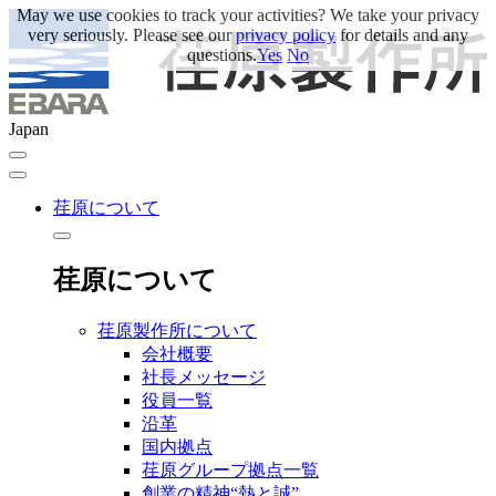
May we use cookies to track your activities? We take your privacy
very seriously. Please see our
privacy policy
for details and any
questions.
Yes
No
Japan
荏原について
荏原について
荏原製作所について
会社概要
社長メッセージ
役員一覧
沿革
国内拠点
荏原グループ拠点一覧
創業の精神“熱と誠”