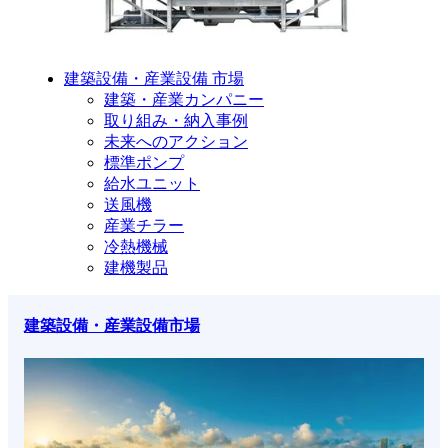
建築設備・産業設備 市場
建築・産業カンパニー
取り組み・納入事例
未来へのアクション
標準ポンプ
給水ユニット
送風機
産業チラー
冷熱機械
建機製品
建築設備・産業設備市場