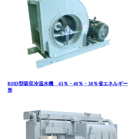
RHD型吸収冷温水機 43％・40％・38％省エネルギー
形