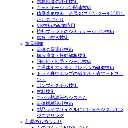
超高感度の評価技術
キャビテーション関連技術
積層造形技術―金属3Dプリンターを活用し
たものづくり
VR技術の産業応用
焼却プラントのシミュレーション技術
腐食・防食技術
製品開発
流体の最適化技術
構造強度・振動解析技術
回転軸・軸受・シール技術
半導体を支えるナノレベルの研磨技術
ドライ真空ポンプの省エネ・省フットプリ
ント
ポンプシステム技術
材料技術
エバラ熱源統合システム
流体機械設計技術
製品ライフサイクルにおけるデジタルエン
ジニアリング
荏原のものづくり
ものづくり CROSS TALK