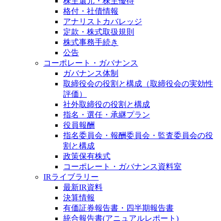
株主還元・株主優待
格付・社債情報
アナリストカバレッジ
定款・株式取扱規則
株式事務手続き
公告
コーポレート・ガバナンス
ガバナンス体制
取締役会の役割と構成（取締役会の実効性
評価）
社外取締役の役割と構成
指名・選任・承継プラン
役員報酬
指名委員会・報酬委員会・監査委員会の役
割と構成
政策保有株式
コーポレート・ガバナンス資料室
IRライブラリー
最新IR資料
決算情報
有価証券報告書・四半期報告書
統合報告書(アニュアルレポート)