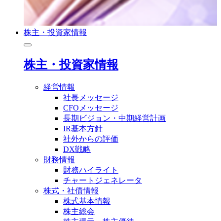
株主・投資家情報
株主・投資家情報
経営情報
社長メッセージ
CFOメッセージ
長期ビジョン・中期経営計画
IR基本方針
社外からの評価
DX戦略
財務情報
財務ハイライト
チャートジェネレータ
株式・社債情報
株式基本情報
株主総会