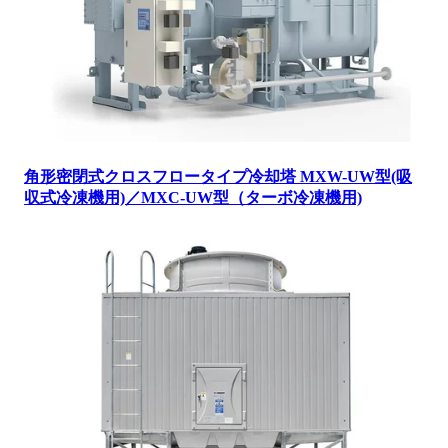
角形密閉式クロスフロータイプ冷却塔 MXW-UW型(吸
収式冷凍機用)／MXC-UW型（ターボ冷凍機用)