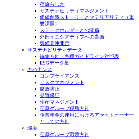
荏原らしさ
サステナビリティマネジメント
価値創造ストーリーとマテリアリティ（重
要課題）
ステークホルダーとの関係
外部イニシアティブへの参画
気候関連開示
サステナビリティデータ
編集方針・各種ガイドライン対照表
ESGデータ集
ガバナンス
コンプライアンス
リスクマネジメント
腐敗防止
品質保証
生産マネジメント
荏原グループ税務方針
企業年金の運用におけるアセットオーナー
としての方針
環境
荏原グループ環境方針