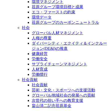
環境マネジメント
荏原グループ環境目標と成果
エコ・ファーストの約束
環境データ
荏原グループのカーボンニュートラル
社会
グローバル人材マネジメント
人権の尊重
ダイバーシティ・エクイティ＆インクルー
ジョン(DE&I)の推進
健康経営
労働安全
サプライチェーンマネジメント
人材育成
労働慣行
社会貢献
社会貢献
芸術・文化・スポーツへの支援活動
グローバル地域社会の発展への貢献
次世代の担い手への教育支援
畠山清二記念荏原基金