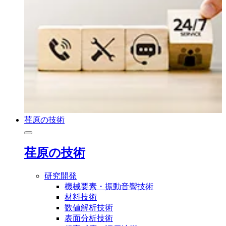
荏原の技術
荏原の技術
研究開発
機械要素・振動音響技術
材料技術
数値解析技術
表面分析技術