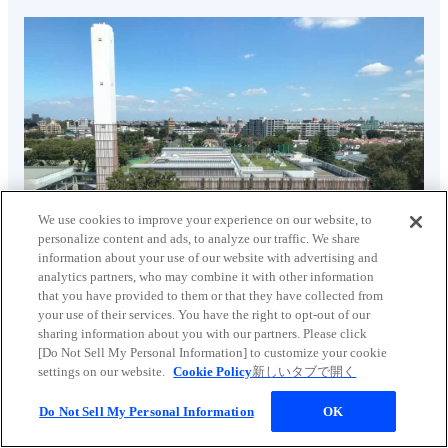
We use cookies to improve your experience on our website, to
personalize content and ads, to analyze our traffic. We share
information about your use of our website with advertising and
analytics partners, who may combine it with other information
that you have provided to them or that they have collected from
your use of their services. You have the right to opt-out of our
半導体製造装置 市場
sharing information about you with our partners. Please click
[Do Not Sell My Personal Information] to customize your cookie
settings on our website.
Cookie Policy
新しいタブで開く
Do Not Sell My Personal Information
OK