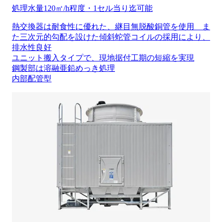
処理水量120㎡/h程度・1セル当り迄可能
熱交換器は耐食性に優れた、継目無脱酸銅管を使用 ま
た三次元的勾配を設けた傾斜蛇管コイルの採用により、
排水性良好
ユニット搬入タイプで、現地据付工期の短縮を実現
鋼製部は溶融亜鉛めっき処理
内部配管型