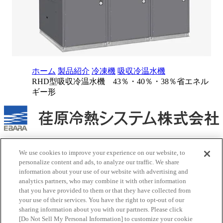
ホーム
製品紹介
冷凍機
吸収冷温水機
RHD型吸収冷温水機 43％・40％・38％省エネル
ギー形
当社人事採用・情報システム関連の営業を目的としたお問い
We use cookies to improve your experience on our website, to
合わせはご遠慮ください
personalize content and ads, to analyze our traffic. We share
information about your use of our website with advertising and
お問い合わせはこちら
新しいタブで開く
analytics partners, who may combine it with other information
サイトポリシー
that you have provided to them or that they have collected from
商標について
your use of their services. You have the right to opt-out of our
個人情報保護方針
新しいタブで開く
sharing information about you with our partners. Please click
サイトマップ
[Do Not Sell My Personal Information] to customize your cookie