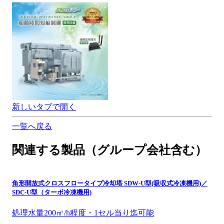
新しいタブで開く
一覧へ戻る
関連する製品（グループ会社含む）
角形開放式クロスフロータイプ冷却塔 SDW-U型(吸収式冷凍機用)／
SDC-U型（ターボ冷凍機用)
処理水量200㎡/h程度・1セル当り迄可能