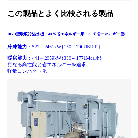
この製品とよく比較される製品
RGD型吸収冷温水機 40％省エネルギー形・38％省エネルギー形
冷凍能力
：527～2461kW{150～700USRＴ}
暖房能力
：441～2059kW{380～1771Mcal/h}
更なる高性能と省エネルギーを追求
軽量コンパクト化