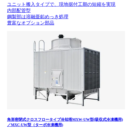
ユニット搬入タイプで、現地据付工期の短縮を実現
内部配管型
鋼製部は溶融亜鉛めっき処理
豊富なオプション部品
角形密閉式クロスフロータイプ冷却塔MXW-UW型(吸収式冷凍機用)
／MXC-UW型（ターボ冷凍機用)