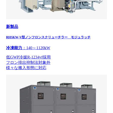
新製品
RHSKW-V型ノンフロンスクリューチラー モジュラッチ
冷凍能力
：140～1120kW
低GWP冷媒R-1234yf採用
フロン排出抑制法対象外
様々な搬入形態に対応