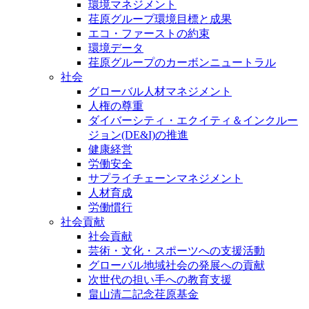
環境マネジメント
荏原グループ環境目標と成果
エコ・ファーストの約束
環境データ
荏原グループのカーボンニュートラル
社会
グローバル人材マネジメント
人権の尊重
ダイバーシティ・エクイティ＆インクルー
ジョン(DE&I)の推進
健康経営
労働安全
サプライチェーンマネジメント
人材育成
労働慣行
社会貢献
社会貢献
芸術・文化・スポーツへの支援活動
グローバル地域社会の発展への貢献
次世代の担い手への教育支援
畠山清二記念荏原基金