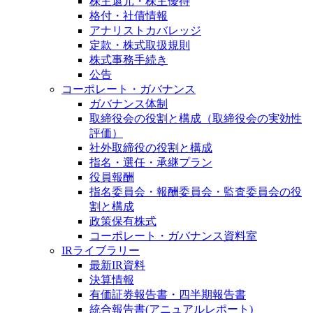
株主還元・株主優待
格付・社債情報
アナリストカバレッジ
定款・株式取扱規則
株式事務手続き
公告
コーポレート・ガバナンス
ガバナンス体制
取締役会の役割と構成（取締役会の実効性
評価）
社外取締役の役割と構成
指名・選任・承継プラン
役員報酬
指名委員会・報酬委員会・監査委員会の役
割と構成
政策保有株式
コーポレート・ガバナンス資料室
IRライブラリー
最新IR資料
決算情報
有価証券報告書・四半期報告書
統合報告書(アニュアルレポート)