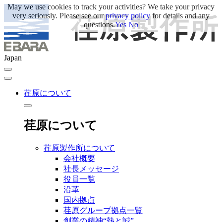
May we use cookies to track your activities? We take your privacy
very seriously. Please see our
privacy policy
for details and any
questions.
Yes
No
Japan
荏原について
荏原について
荏原製作所について
会社概要
社長メッセージ
役員一覧
沿革
国内拠点
荏原グループ拠点一覧
創業の精神“熱と誠”