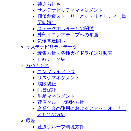
荏原らしさ
サステナビリティマネジメント
価値創造ストーリーとマテリアリティ（重
要課題）
ステークホルダーとの関係
外部イニシアティブへの参画
気候関連開示
サステナビリティデータ
編集方針・各種ガイドライン対照表
ESGデータ集
ガバナンス
コンプライアンス
リスクマネジメント
腐敗防止
品質保証
生産マネジメント
荏原グループ税務方針
企業年金の運用におけるアセットオーナー
としての方針
環境
荏原グループ環境方針