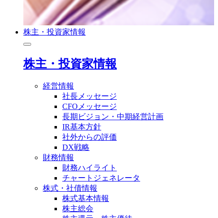
株主・投資家情報
株主・投資家情報
経営情報
社長メッセージ
CFOメッセージ
長期ビジョン・中期経営計画
IR基本方針
社外からの評価
DX戦略
財務情報
財務ハイライト
チャートジェネレータ
株式・社債情報
株式基本情報
株主総会