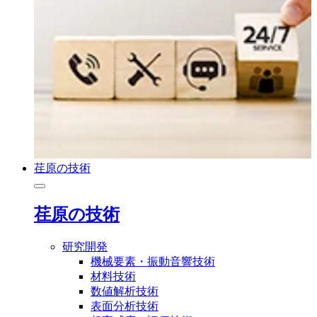
荏原の技術
荏原の技術
研究開発
機械要素・振動音響技術
材料技術
数値解析技術
表面分析技術