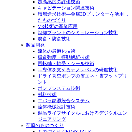
超高感度の評価技術
キャビテーション関連技術
積層造形技術―金属3Dプリンターを活用し
たものづくり
VR技術の産業応用
焼却プラントのシミュレーション技術
腐食・防食技術
製品開発
流体の最適化技術
構造強度・振動解析技術
回転軸・軸受・シール技術
半導体を支えるナノレベルの研磨技術
ドライ真空ポンプの省エネ・省フットプリ
ント
ポンプシステム技術
材料技術
エバラ熱源統合システム
流体機械設計技術
製品ライフサイクルにおけるデジタルエン
ジニアリング
荏原のものづくり
ものづくり CROSS TALK