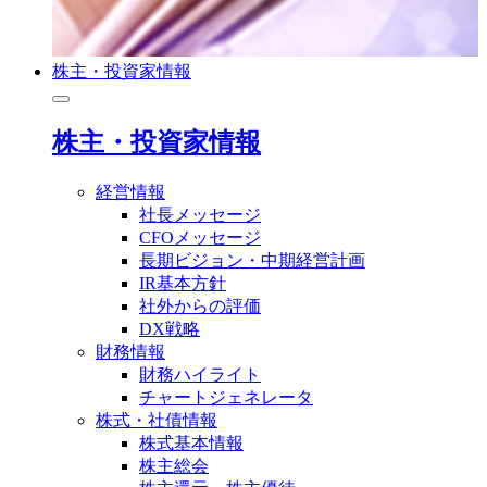
株主・投資家情報
株主・投資家情報
経営情報
社長メッセージ
CFOメッセージ
長期ビジョン・中期経営計画
IR基本方針
社外からの評価
DX戦略
財務情報
財務ハイライト
チャートジェネレータ
株式・社債情報
株式基本情報
株主総会