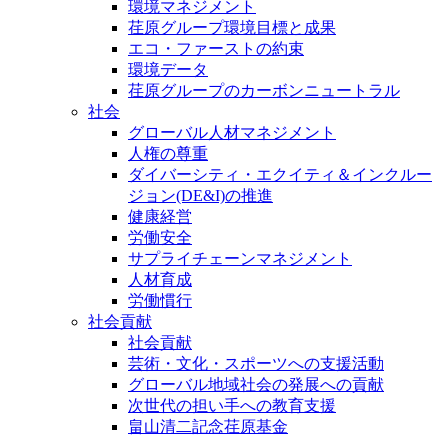
環境マネジメント
荏原グループ環境目標と成果
エコ・ファーストの約束
環境データ
荏原グループのカーボンニュートラル
社会
グローバル人材マネジメント
人権の尊重
ダイバーシティ・エクイティ＆インクルー
ジョン(DE&I)の推進
健康経営
労働安全
サプライチェーンマネジメント
人材育成
労働慣行
社会貢献
社会貢献
芸術・文化・スポーツへの支援活動
グローバル地域社会の発展への貢献
次世代の担い手への教育支援
畠山清二記念荏原基金