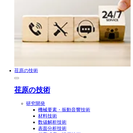
荏原の技術
荏原の技術
研究開発
機械要素・振動音響技術
材料技術
数値解析技術
表面分析技術