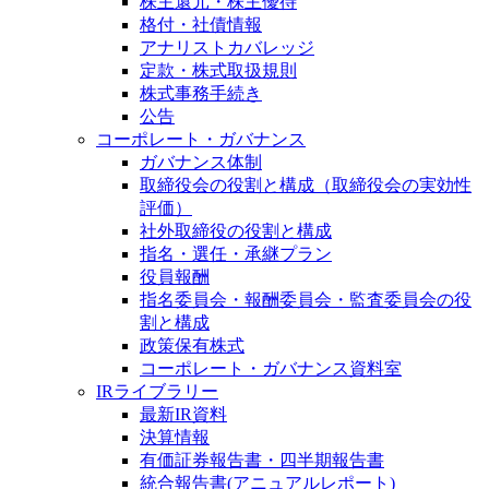
株主還元・株主優待
格付・社債情報
アナリストカバレッジ
定款・株式取扱規則
株式事務手続き
公告
コーポレート・ガバナンス
ガバナンス体制
取締役会の役割と構成（取締役会の実効性
評価）
社外取締役の役割と構成
指名・選任・承継プラン
役員報酬
指名委員会・報酬委員会・監査委員会の役
割と構成
政策保有株式
コーポレート・ガバナンス資料室
IRライブラリー
最新IR資料
決算情報
有価証券報告書・四半期報告書
統合報告書(アニュアルレポート)