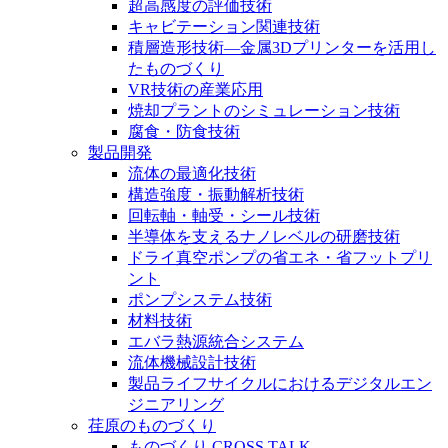
超高感度の評価技術
キャビテーション関連技術
積層造形技術―金属3Dプリンターを活用し
たものづくり
VR技術の産業応用
焼却プラントのシミュレーション技術
腐食・防食技術
製品開発
流体の最適化技術
構造強度・振動解析技術
回転軸・軸受・シール技術
半導体を支えるナノレベルの研磨技術
ドライ真空ポンプの省エネ・省フットプリ
ント
ポンプシステム技術
材料技術
エバラ熱源統合システム
流体機械設計技術
製品ライフサイクルにおけるデジタルエン
ジニアリング
荏原のものづくり
ものづくり CROSS TALK