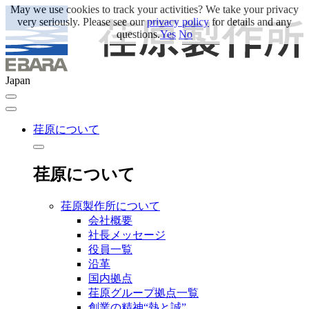
May we use cookies to track your activities? We take your privacy
very seriously. Please see our
privacy policy
for details and any
questions.
Yes
No
Japan
荏原について
荏原について
荏原製作所について
会社概要
社長メッセージ
役員一覧
沿革
国内拠点
荏原グループ拠点一覧
創業の精神“熱と誠”