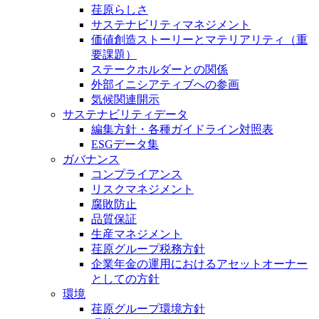
荏原らしさ
サステナビリティマネジメント
価値創造ストーリーとマテリアリティ（重
要課題）
ステークホルダーとの関係
外部イニシアティブへの参画
気候関連開示
サステナビリティデータ
編集方針・各種ガイドライン対照表
ESGデータ集
ガバナンス
コンプライアンス
リスクマネジメント
腐敗防止
品質保証
生産マネジメント
荏原グループ税務方針
企業年金の運用におけるアセットオーナー
としての方針
環境
荏原グループ環境方針