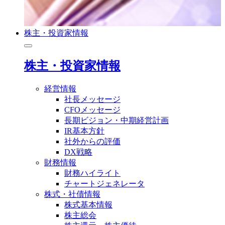
株主・投資家情報
株主・投資家情報
経営情報
社長メッセージ
CFOメッセージ
長期ビジョン・中期経営計画
IR基本方針
社外からの評価
DX戦略
財務情報
財務ハイライト
チャートジェネレータ
株式・社債情報
株式基本情報
株主総会