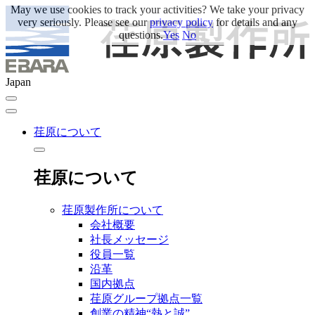
May we use cookies to track your activities? We take your privacy
very seriously. Please see our
privacy policy
for details and any
questions.
Yes
No
Japan
荏原について
荏原について
荏原製作所について
会社概要
社長メッセージ
役員一覧
沿革
国内拠点
荏原グループ拠点一覧
創業の精神“熱と誠”