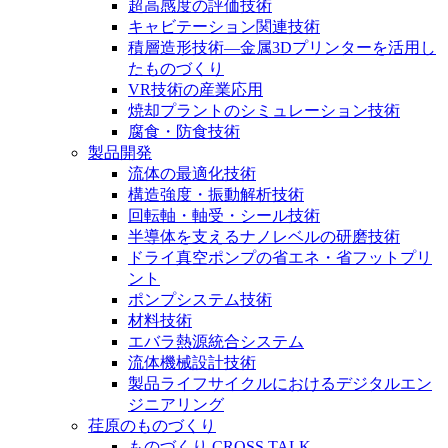
超高感度の評価技術
キャビテーション関連技術
積層造形技術―金属3Dプリンターを活用し
たものづくり
VR技術の産業応用
焼却プラントのシミュレーション技術
腐食・防食技術
製品開発
流体の最適化技術
構造強度・振動解析技術
回転軸・軸受・シール技術
半導体を支えるナノレベルの研磨技術
ドライ真空ポンプの省エネ・省フットプリ
ント
ポンプシステム技術
材料技術
エバラ熱源統合システム
流体機械設計技術
製品ライフサイクルにおけるデジタルエン
ジニアリング
荏原のものづくり
ものづくり CROSS TALK