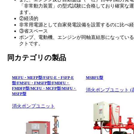
「非常動力装置」の型式試験に合格しており確実な運
ます。
②経済的
非常用電源として自家発電設備を設置するのに比べ経
③省スペース
ポンプ、電動機、エンジンが同軸直結形になっている
クトです。
同カテゴリの製品
MEFU・MEFP型/FSFU-E・FSFP-E
MSBFU型
型/FMSFU・FMSFP型/FMDFU・
FMDFP型/MCFU・MCFP型/MSFU・
消火ポンプユニット (
MSFP型
消火ポンプユニット