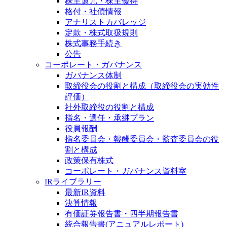
株主還元・株主優待
格付・社債情報
アナリストカバレッジ
定款・株式取扱規則
株式事務手続き
公告
コーポレート・ガバナンス
ガバナンス体制
取締役会の役割と構成（取締役会の実効性
評価）
社外取締役の役割と構成
指名・選任・承継プラン
役員報酬
指名委員会・報酬委員会・監査委員会の役
割と構成
政策保有株式
コーポレート・ガバナンス資料室
IRライブラリー
最新IR資料
決算情報
有価証券報告書・四半期報告書
統合報告書(アニュアルレポート)