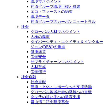
環境マネジメント
荏原グループ環境目標と成果
エコ・ファーストの約束
環境データ
荏原グループのカーボンニュートラル
社会
グローバル人材マネジメント
人権の尊重
ダイバーシティ・エクイティ＆インクルー
ジョン(DE&I)の推進
健康経営
労働安全
サプライチェーンマネジメント
人材育成
労働慣行
社会貢献
社会貢献
芸術・文化・スポーツへの支援活動
グローバル地域社会の発展への貢献
次世代の担い手への教育支援
畠山清二記念荏原基金