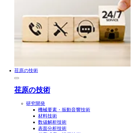
荏原の技術
荏原の技術
研究開発
機械要素・振動音響技術
材料技術
数値解析技術
表面分析技術