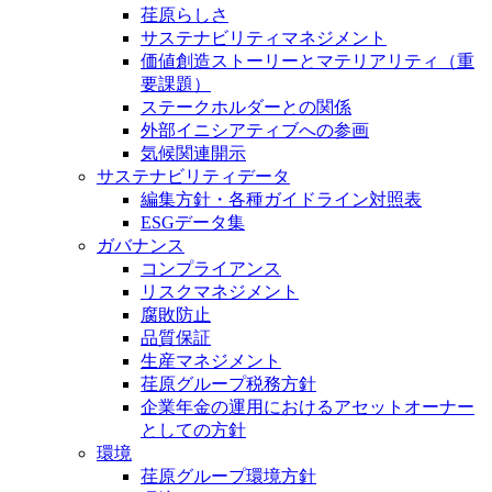
荏原らしさ
サステナビリティマネジメント
価値創造ストーリーとマテリアリティ（重
要課題）
ステークホルダーとの関係
外部イニシアティブへの参画
気候関連開示
サステナビリティデータ
編集方針・各種ガイドライン対照表
ESGデータ集
ガバナンス
コンプライアンス
リスクマネジメント
腐敗防止
品質保証
生産マネジメント
荏原グループ税務方針
企業年金の運用におけるアセットオーナー
としての方針
環境
荏原グループ環境方針