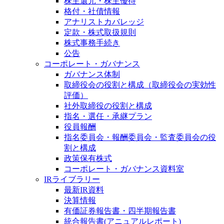
株主還元・株主優待
格付・社債情報
アナリストカバレッジ
定款・株式取扱規則
株式事務手続き
公告
コーポレート・ガバナンス
ガバナンス体制
取締役会の役割と構成（取締役会の実効性
評価）
社外取締役の役割と構成
指名・選任・承継プラン
役員報酬
指名委員会・報酬委員会・監査委員会の役
割と構成
政策保有株式
コーポレート・ガバナンス資料室
IRライブラリー
最新IR資料
決算情報
有価証券報告書・四半期報告書
統合報告書(アニュアルレポート)