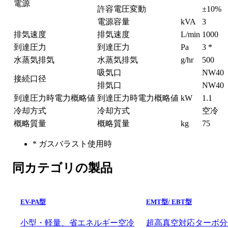
電源
許容電圧変動
±10%
電源容量
kVA
3
排気速度
排気速度
L/min
1000
到達圧力
到達圧力
Pa
3 *
水蒸気排気
水蒸気排気
g/hr
500
吸気口
NW40
接続口径
排気口
NW40
到達圧力時電力概略値
到達圧力時電力概略値
kW
1.1
冷却方式
冷却方式
空冷
概略質量
概略質量
kg
75
* ガスバラスト使用時
同カテゴリの製品
EV-PA型
EMT型/ EBT型
小型・軽量、省エネルギー空冷
超高真空対応ターボ分