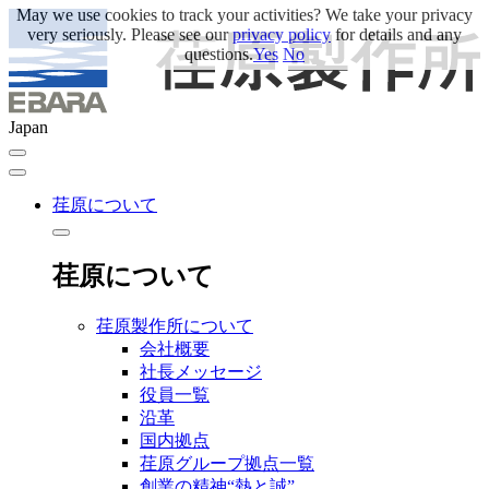
May we use cookies to track your activities? We take your privacy
very seriously. Please see our
privacy policy
for details and any
questions.
Yes
No
Japan
荏原について
荏原について
荏原製作所について
会社概要
社長メッセージ
役員一覧
沿革
国内拠点
荏原グループ拠点一覧
創業の精神“熱と誠”