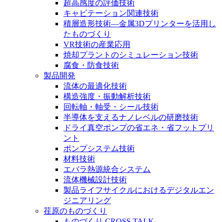
超高感度の評価技術
キャビテーション関連技術
積層造形技術―金属3Dプリンターを活用し
たものづくり
VR技術の産業応用
焼却プラントのシミュレーション技術
腐食・防食技術
製品開発
流体の最適化技術
構造強度・振動解析技術
回転軸・軸受・シール技術
半導体を支えるナノレベルの研磨技術
ドライ真空ポンプの省エネ・省フットプリ
ント
ポンプシステム技術
材料技術
エバラ熱源統合システム
流体機械設計技術
製品ライフサイクルにおけるデジタルエン
ジニアリング
荏原のものづくり
ものづくり CROSS TALK