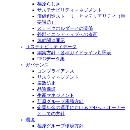
荏原らしさ
サステナビリティマネジメント
価値創造ストーリーとマテリアリティ（重
要課題）
ステークホルダーとの関係
外部イニシアティブへの参画
気候関連開示
サステナビリティデータ
編集方針・各種ガイドライン対照表
ESGデータ集
ガバナンス
コンプライアンス
リスクマネジメント
腐敗防止
品質保証
生産マネジメント
荏原グループ税務方針
企業年金の運用におけるアセットオーナー
としての方針
環境
荏原グループ環境方針