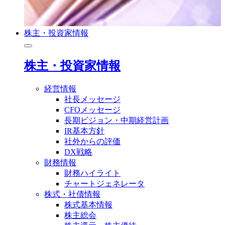
株主・投資家情報
株主・投資家情報
経営情報
社長メッセージ
CFOメッセージ
長期ビジョン・中期経営計画
IR基本方針
社外からの評価
DX戦略
財務情報
財務ハイライト
チャートジェネレータ
株式・社債情報
株式基本情報
株主総会