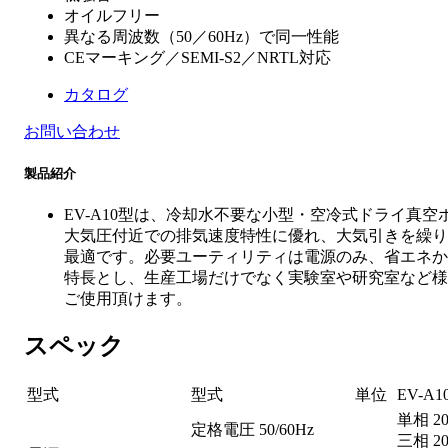
オイルフリー
異なる周波数（50／60Hz）で同一性能
CEマーキング／SEMI-S2／NRTL対応
カタログ
お問い合わせ
製品紹介
EV-A10型は、冷却水不要な小型・空冷式ドライ真空
大気圧付近での排気速度特性に優れ、大気引きを繰り
最適です。必要ユーティリティは電源のみ、省エネか
特長とし、生産工場だけでなく実験室や研究室など様
ご使用頂けます。
スペック
型式
型式
単位
EV-A1
単相 20
定格電圧 50/60Hz
三相 20