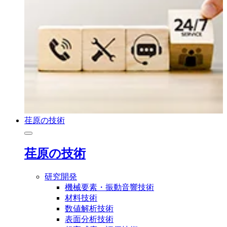
荏原の技術
荏原の技術
研究開発
機械要素・振動音響技術
材料技術
数値解析技術
表面分析技術