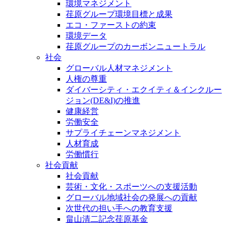
環境マネジメント
荏原グループ環境目標と成果
エコ・ファーストの約束
環境データ
荏原グループのカーボンニュートラル
社会
グローバル人材マネジメント
人権の尊重
ダイバーシティ・エクイティ＆インクルー
ジョン(DE&I)の推進
健康経営
労働安全
サプライチェーンマネジメント
人材育成
労働慣行
社会貢献
社会貢献
芸術・文化・スポーツへの支援活動
グローバル地域社会の発展への貢献
次世代の担い手への教育支援
畠山清二記念荏原基金