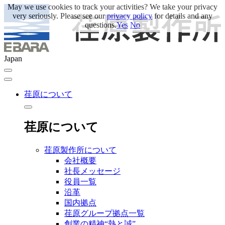
May we use cookies to track your activities? We take your privacy
very seriously. Please see our
privacy policy
for details and any
questions.
Yes
No
Japan
荏原について
荏原について
荏原製作所について
会社概要
社長メッセージ
役員一覧
沿革
国内拠点
荏原グループ拠点一覧
創業の精神“熱と誠”