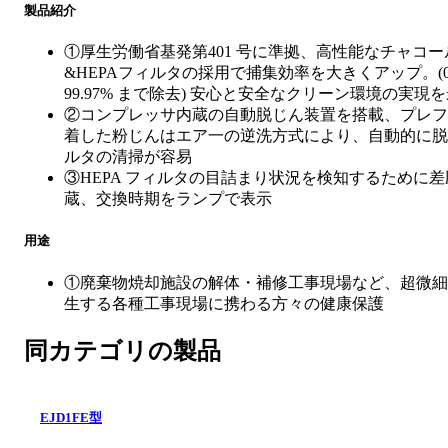
製品紹介
①厚生労働省基発第401 号に準拠、高性能なチャコ
&HEPAフィルタの採用で捕集効率を大きくアップ。(0
99.97% まで除去) 安心と安全なクリーン環境の実現
②コンプレッサ内蔵の自動脱じん装置を搭載、プレフ
着した粉じんはエア一の逆洗方式により、自動的に脱
ルタの清掃が容易
③HEPA フィルタの目詰まり状況を検知するために
蔵、交換時期をランプで表示
用途
①廃棄物焼却施設の解体・補修工事現場など、超微細
生する各種工事現場に携わる方々の健康保護
同カテゴリの製品
EJD1FE型