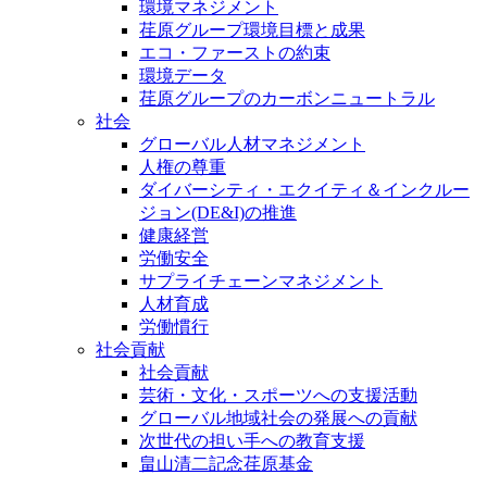
環境マネジメント
荏原グループ環境目標と成果
エコ・ファーストの約束
環境データ
荏原グループのカーボンニュートラル
社会
グローバル人材マネジメント
人権の尊重
ダイバーシティ・エクイティ＆インクルー
ジョン(DE&I)の推進
健康経営
労働安全
サプライチェーンマネジメント
人材育成
労働慣行
社会貢献
社会貢献
芸術・文化・スポーツへの支援活動
グローバル地域社会の発展への貢献
次世代の担い手への教育支援
畠山清二記念荏原基金