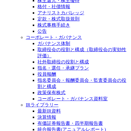
株主還元・株主優待
格付・社債情報
アナリストカバレッジ
定款・株式取扱規則
株式事務手続き
公告
コーポレート・ガバナンス
ガバナンス体制
取締役会の役割と構成（取締役会の実効性
評価）
社外取締役の役割と構成
指名・選任・承継プラン
役員報酬
指名委員会・報酬委員会・監査委員会の役
割と構成
政策保有株式
コーポレート・ガバナンス資料室
IRライブラリー
最新IR資料
決算情報
有価証券報告書・四半期報告書
統合報告書(アニュアルレポート)