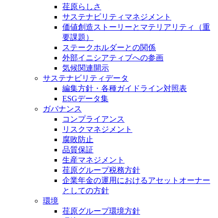
荏原らしさ
サステナビリティマネジメント
価値創造ストーリーとマテリアリティ（重
要課題）
ステークホルダーとの関係
外部イニシアティブへの参画
気候関連開示
サステナビリティデータ
編集方針・各種ガイドライン対照表
ESGデータ集
ガバナンス
コンプライアンス
リスクマネジメント
腐敗防止
品質保証
生産マネジメント
荏原グループ税務方針
企業年金の運用におけるアセットオーナー
としての方針
環境
荏原グループ環境方針