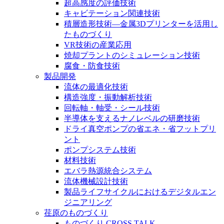
超高感度の評価技術
キャビテーション関連技術
積層造形技術―金属3Dプリンターを活用し
たものづくり
VR技術の産業応用
焼却プラントのシミュレーション技術
腐食・防食技術
製品開発
流体の最適化技術
構造強度・振動解析技術
回転軸・軸受・シール技術
半導体を支えるナノレベルの研磨技術
ドライ真空ポンプの省エネ・省フットプリ
ント
ポンプシステム技術
材料技術
エバラ熱源統合システム
流体機械設計技術
製品ライフサイクルにおけるデジタルエン
ジニアリング
荏原のものづくり
ものづくり CROSS TALK