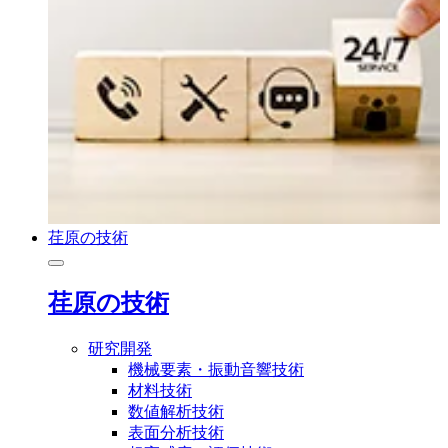
荏原の技術
荏原の技術
研究開発
機械要素・振動音響技術
材料技術
数値解析技術
表面分析技術