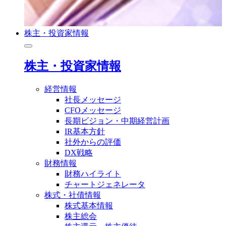
株主・投資家情報
株主・投資家情報
経営情報
社長メッセージ
CFOメッセージ
長期ビジョン・中期経営計画
IR基本方針
社外からの評価
DX戦略
財務情報
財務ハイライト
チャートジェネレータ
株式・社債情報
株式基本情報
株主総会