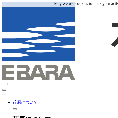
May we use cookies to track your activ
Japan
荏原について