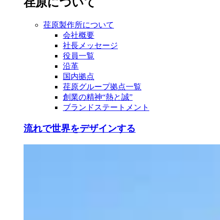
荏原について
荏原製作所について
会社概要
社長メッセージ
役員一覧
沿革
国内拠点
荏原グループ拠点一覧
創業の精神“熱と誠”
ブランドステートメント
流れで世界をデザインする