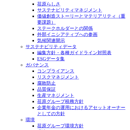
荏原らしさ
サステナビリティマネジメント
価値創造ストーリーとマテリアリティ（重
要課題）
ステークホルダーとの関係
外部イニシアティブへの参画
気候関連開示
サステナビリティデータ
編集方針・各種ガイドライン対照表
ESGデータ集
ガバナンス
コンプライアンス
リスクマネジメント
腐敗防止
品質保証
生産マネジメント
荏原グループ税務方針
企業年金の運用におけるアセットオーナー
としての方針
環境
荏原グループ環境方針