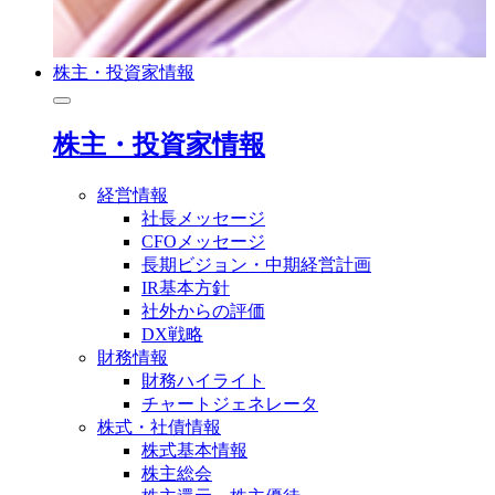
株主・投資家情報
株主・投資家情報
経営情報
社長メッセージ
CFOメッセージ
長期ビジョン・中期経営計画
IR基本方針
社外からの評価
DX戦略
財務情報
財務ハイライト
チャートジェネレータ
株式・社債情報
株式基本情報
株主総会