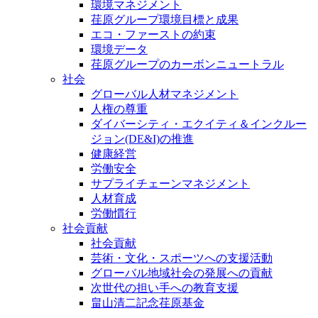
環境マネジメント
荏原グループ環境目標と成果
エコ・ファーストの約束
環境データ
荏原グループのカーボンニュートラル
社会
グローバル人材マネジメント
人権の尊重
ダイバーシティ・エクイティ＆インクルー
ジョン(DE&I)の推進
健康経営
労働安全
サプライチェーンマネジメント
人材育成
労働慣行
社会貢献
社会貢献
芸術・文化・スポーツへの支援活動
グローバル地域社会の発展への貢献
次世代の担い手への教育支援
畠山清二記念荏原基金