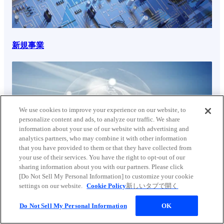
新規事業
We use cookies to improve your experience on our website, to
personalize content and ads, to analyze our traffic. We share
information about your use of our website with advertising and
analytics partners, who may combine it with other information
that you have provided to them or that they have collected from
your use of their services. You have the right to opt-out of our
sharing information about you with our partners. Please click
[Do Not Sell My Personal Information] to customize your cookie
settings on our website.
Cookie Policy
新しいタブで開く
Do Not Sell My Personal Information
OK
ホーム
半導体製造装置 市場
取り組み・活動
「平坦化技術」で、微細化と高集積化に挑む