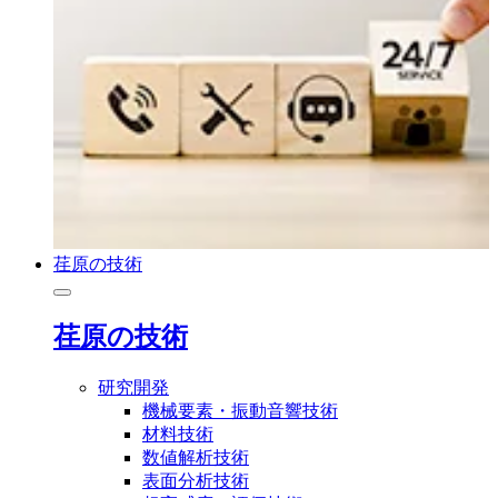
荏原の技術
荏原の技術
研究開発
機械要素・振動音響技術
材料技術
数値解析技術
表面分析技術