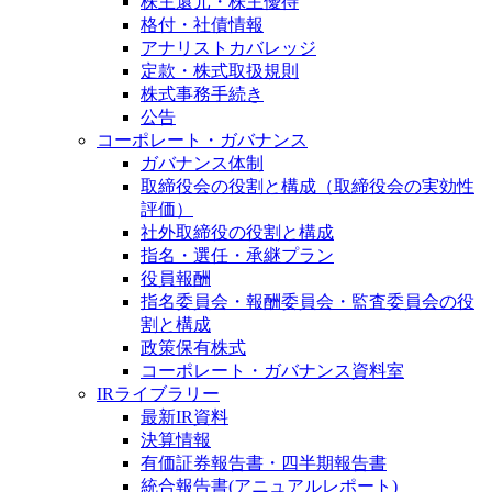
株主還元・株主優待
格付・社債情報
アナリストカバレッジ
定款・株式取扱規則
株式事務手続き
公告
コーポレート・ガバナンス
ガバナンス体制
取締役会の役割と構成（取締役会の実効性
評価）
社外取締役の役割と構成
指名・選任・承継プラン
役員報酬
指名委員会・報酬委員会・監査委員会の役
割と構成
政策保有株式
コーポレート・ガバナンス資料室
IRライブラリー
最新IR資料
決算情報
有価証券報告書・四半期報告書
統合報告書(アニュアルレポート)