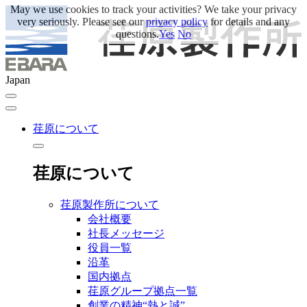
May we use cookies to track your activities? We take your privacy
very seriously. Please see our
privacy policy
for details and any
questions.
Yes
No
Japan
荏原について
荏原について
荏原製作所について
会社概要
社長メッセージ
役員一覧
沿革
国内拠点
荏原グループ拠点一覧
創業の精神“熱と誠”