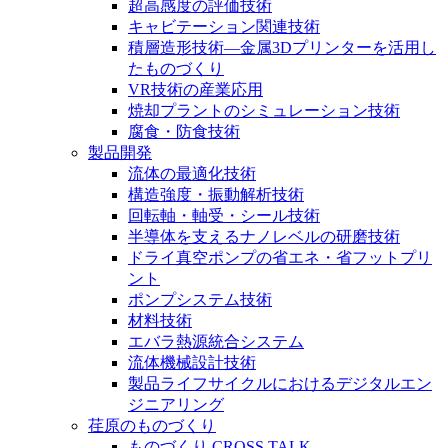
超高感度の評価技術
キャビテーション関連技術
積層造形技術―金属3Dプリンターを活用し
たものづくり
VR技術の産業応用
焼却プラントのシミュレーション技術
腐食・防食技術
製品開発
流体の最適化技術
構造強度・振動解析技術
回転軸・軸受・シール技術
半導体を支えるナノレベルの研磨技術
ドライ真空ポンプの省エネ・省フットプリ
ント
ポンプシステム技術
材料技術
エバラ熱源統合システム
流体機械設計技術
製品ライフサイクルにおけるデジタルエン
ジニアリング
荏原のものづくり
ものづくり CROSS TALK