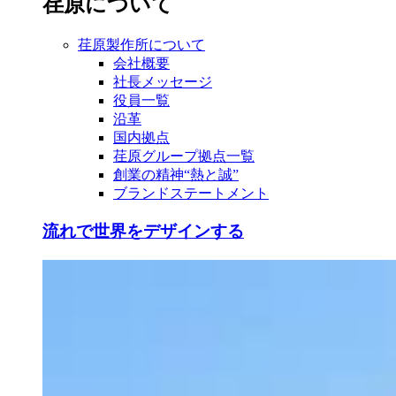
荏原について
荏原製作所について
会社概要
社長メッセージ
役員一覧
沿革
国内拠点
荏原グループ拠点一覧
創業の精神“熱と誠”
ブランドステートメント
流れで世界をデザインする