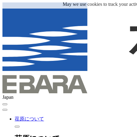
May we use cookies to track your activ
Japan
荏原について