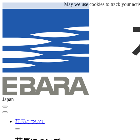
May we use cookies to track your activ
Japan
荏原について