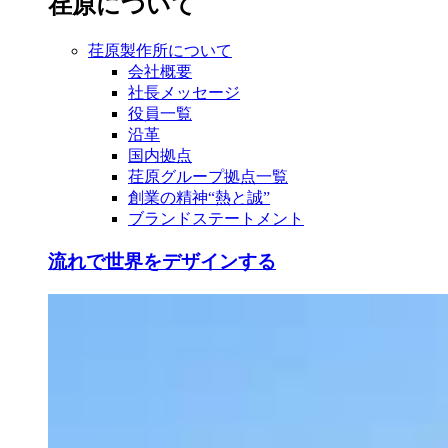
荏原について
荏原製作所について
会社概要
社長メッセージ
役員一覧
沿革
国内拠点
荏原グループ拠点一覧
創業の精神“熱と誠”
ブランドステートメント
流れで世界をデザインする