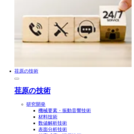
荏原の技術
荏原の技術
研究開発
機械要素・振動音響技術
材料技術
数値解析技術
表面分析技術