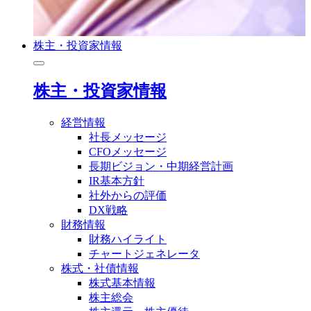
株主・投資家情報
株主・投資家情報
経営情報
社長メッセージ
CFOメッセージ
長期ビジョン・中期経営計画
IR基本方針
社外からの評価
DX戦略
財務情報
財務ハイライト
チャートジェネレータ
株式・社債情報
株式基本情報
株主総会