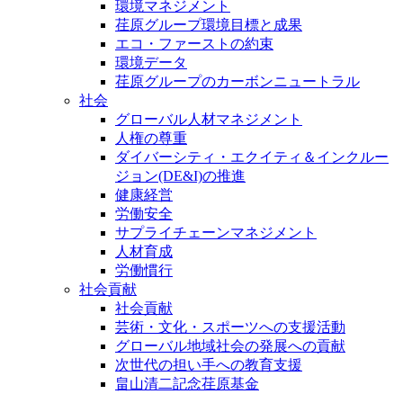
環境マネジメント
荏原グループ環境目標と成果
エコ・ファーストの約束
環境データ
荏原グループのカーボンニュートラル
社会
グローバル人材マネジメント
人権の尊重
ダイバーシティ・エクイティ＆インクルー
ジョン(DE&I)の推進
健康経営
労働安全
サプライチェーンマネジメント
人材育成
労働慣行
社会貢献
社会貢献
芸術・文化・スポーツへの支援活動
グローバル地域社会の発展への貢献
次世代の担い手への教育支援
畠山清二記念荏原基金