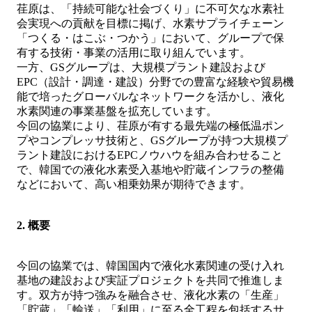
荏原は、「持続可能な社会づくり」に不可欠な水素社
会実現への貢献を目標に掲げ、水素サプライチェーン
「つくる・はこぶ・つかう」において、グループで保
有する技術・事業の活用に取り組んでいます。
一方、GSグループは、大規模プラント建設および
EPC（設計・調達・建設）分野での豊富な経験や貿易機
能で培ったグローバルなネットワークを活かし、液化
水素関連の事業基盤を拡充しています。
今回の協業により、荏原が有する最先端の極低温ポン
プやコンプレッサ技術と、GSグループが持つ大規模プ
ラント建設におけるEPCノウハウを組み合わせること
で、韓国での液化水素受入基地や貯蔵インフラの整備
などにおいて、高い相乗効果が期待できます。
2. 概要
今回の協業では、韓国国内で液化水素関連の受け入れ
基地の建設および実証プロジェクトを共同で推進しま
す。双方が持つ強みを融合させ、液化水素の「生産」
「貯蔵」「輸送」「利用」に至る全工程を包括するサ