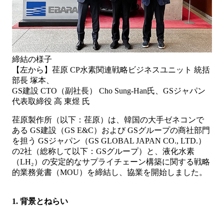
締結の様子
【左から】荏原 CP水素関連戦略ビジネスユニット 統括
部長 塚本、
GS建設 CTO（副社長） Cho Sung-Han氏、GSジャパン
代表取締役 高 東煜 氏
荏原製作所（以下：荏原）は、韓国の大手ゼネコンで
ある GS建設（GS E&C）および GSグループの商社部門
を担う GSジャパン（GS GLOBAL JAPAN CO., LTD.）
の2社（総称して以下：GSグループ）と、液化水素
（LH₂）の安定的なサプライチェーン構築に関する戦略
的業務覚書（MOU）を締結し、協業を開始しました。
1. 背景とねらい