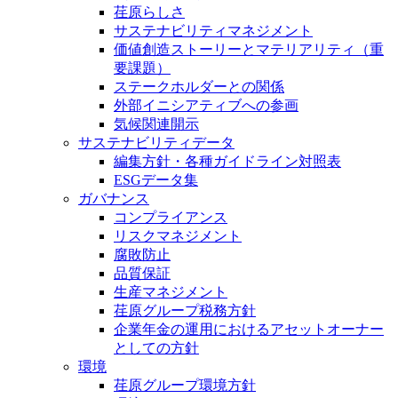
荏原らしさ
サステナビリティマネジメント
価値創造ストーリーとマテリアリティ（重
要課題）
ステークホルダーとの関係
外部イニシアティブへの参画
気候関連開示
サステナビリティデータ
編集方針・各種ガイドライン対照表
ESGデータ集
ガバナンス
コンプライアンス
リスクマネジメント
腐敗防止
品質保証
生産マネジメント
荏原グループ税務方針
企業年金の運用におけるアセットオーナー
としての方針
環境
荏原グループ環境方針