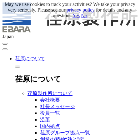
May we use cookies to track your activities? We take your privacy
very seriously. Please see our
privacy policy
for details and any
questions.
Yes
No
Japan
荏原について
荏原について
荏原製作所について
会社概要
社長メッセージ
役員一覧
沿革
国内拠点
荏原グループ拠点一覧
創業の精神“熱と誠”