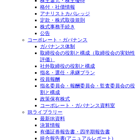
株主還元・株主優待
格付・社債情報
アナリストカバレッジ
定款・株式取扱規則
株式事務手続き
公告
コーポレート・ガバナンス
ガバナンス体制
取締役会の役割と構成（取締役会の実効性
評価）
社外取締役の役割と構成
指名・選任・承継プラン
役員報酬
指名委員会・報酬委員会・監査委員会の役
割と構成
政策保有株式
コーポレート・ガバナンス資料室
IRライブラリー
最新IR資料
決算情報
有価証券報告書・四半期報告書
統合報告書(アニュアルレポート)