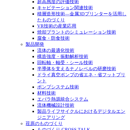
超高感度の評価技術
キャビテーション関連技術
積層造形技術―金属3Dプリンターを活用し
たものづくり
VR技術の産業応用
焼却プラントのシミュレーション技術
腐食・防食技術
製品開発
流体の最適化技術
構造強度・振動解析技術
回転軸・軸受・シール技術
半導体を支えるナノレベルの研磨技術
ドライ真空ポンプの省エネ・省フットプリ
ント
ポンプシステム技術
材料技術
エバラ熱源統合システム
流体機械設計技術
製品ライフサイクルにおけるデジタルエン
ジニアリング
荏原のものづくり
ものづくり CROSS TALK