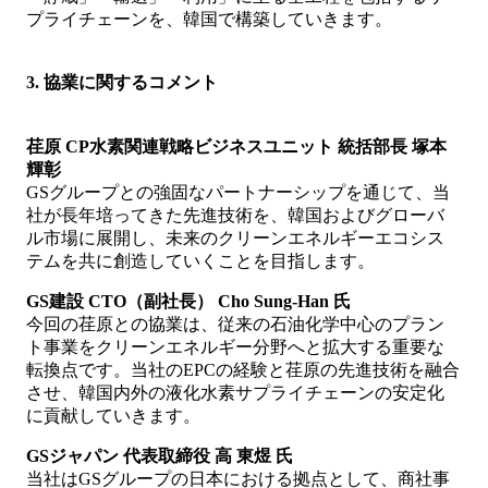
プライチェーンを、韓国で構築していきます。
3. 協業に関するコメント
荏原 CP水素関連戦略ビジネスユニット 統括部長 塚本
輝彰
GSグループとの強固なパートナーシップを通じて、当
社が長年培ってきた先進技術を、韓国およびグローバ
ル市場に展開し、未来のクリーンエネルギーエコシス
テムを共に創造していくことを目指します。
GS建設 CTO（副社長） Cho Sung-Han 氏
今回の荏原との協業は、従来の石油化学中心のプラン
ト事業をクリーンエネルギー分野へと拡大する重要な
転換点です。当社のEPCの経験と荏原の先進技術を融合
させ、韓国内外の液化水素サプライチェーンの安定化
に貢献していきます。
GSジャパン 代表取締役 高 東煜 氏
当社はGSグループの日本における拠点として、商社事