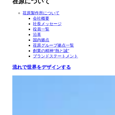
荏原について
荏原製作所について
会社概要
社長メッセージ
役員一覧
沿革
国内拠点
荏原グループ拠点一覧
創業の精神“熱と誠”
ブランドステートメント
流れで世界をデザインする