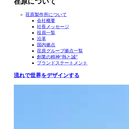
荏原について
荏原製作所について
会社概要
社長メッセージ
役員一覧
沿革
国内拠点
荏原グループ拠点一覧
創業の精神“熱と誠”
ブランドステートメント
流れで世界をデザインする