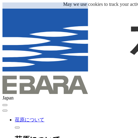
May we use cookies to track your activ
Japan
荏原について