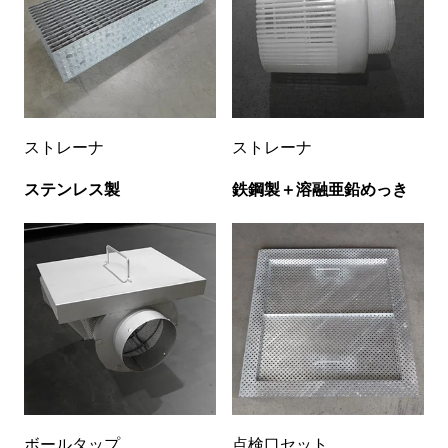
ストレーナ
ストレーナ
ステンレス製
鉄鋼製＋溶融亜鉛めっき
ボールタップ
点検口セット