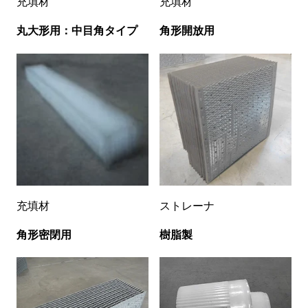
充填材
充填材
丸大形用：中目角タイプ
角形開放用
充填材
ストレーナ
角形密閉用
樹脂製