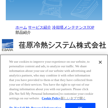
ホーム
サービス紹介
冷却塔メンテナンスTOP
部品紹介
当社人事採用・情報システム関連の営業を目的としたお問い
We use cookies to improve your experience on our website, to
合わせはご遠慮ください
personalize content and ads, to analyze our traffic. We share
information about your use of our website with advertising and
お問い合わせはこちら
新しいタブで開く
analytics partners, who may combine it with other information
サイトポリシー
that you have provided to them or that they have collected from
商標について
your use of their services. You have the right to opt-out of our
個人情報保護方針
新しいタブで開く
sharing information about you with our partners. Please click
サイトマップ
[Do Not Sell My Personal Information] to customize your cookie
荏原グループ共通方針
settings on our website.
Cookie Policy
新しいタブで開く
Copyright © EBARA REFRIGERATION EQUIPMENT &
Do Not Sell My Personal Information
OK