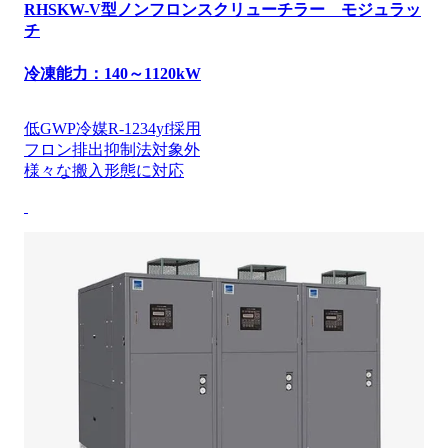
RHSKW-V型ノンフロンスクリューチラー モジュラッ
チ
冷凍能力：140～1120kW
低GWP冷媒R-1234yf採用
フロン排出抑制法対象外
様々な搬入形態に対応