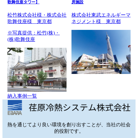
歌舞伎座タワー】
房施設
松竹株式会社様・株式会社
株式会社東武エネルギーマ
歌舞伎座様 東京都
ネジメント様 東京都
※写真提供：松竹(株)・
(株)歌舞伎座
納入事例一覧
熱を通じてより良い環境を創り出すことが、当社の社会
的役割です。