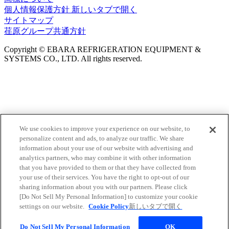
個人情報保護方針
新しいタブで開く
サイトマップ
荏原グループ共通方針
Copyright © EBARA REFRIGERATION EQUIPMENT &
SYSTEMS CO., LTD. All rights reserved.
We use cookies to improve your experience on our website, to
personalize content and ads, to analyze our traffic. We share
information about your use of our website with advertising and
analytics partners, who may combine it with other information
that you have provided to them or that they have collected from
your use of their services. You have the right to opt-out of our
sharing information about you with our partners. Please click
[Do Not Sell My Personal Information] to customize your cookie
settings on our website.
Cookie Policy
新しいタブで開く
Do Not Sell My Personal Information
OK