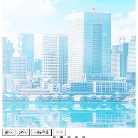
前へ
次へ
一時停止
再生