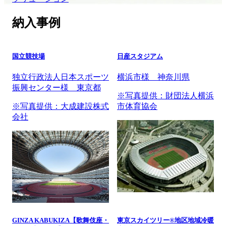
納入事例
国立競技場
日産スタジアム
独立行政法人日本スポーツ
横浜市様 神奈川県
振興センター様 東京都
※写真提供：財団法人横浜
※写真提供：大成建設株式
市体育協会
会社
GINZA KABUKIZA【歌舞伎座・
東京スカイツリー®地区地域冷暖