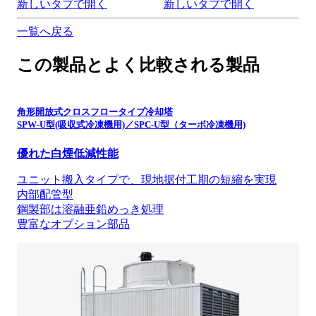
新しいタブで開く
新しいタブで開く
一覧へ戻る
この製品とよく比較される製品
角形開放式クロスフロータイプ冷却塔
SPW-U型(吸収式冷凍機用)／SPC-U型（ターボ冷凍機用)
優れた白煙低減性能
ユニット搬入タイプで、現地据付工期の短縮を実現
内部配管型
鋼製部は溶融亜鉛めっき処理
豊富なオプション部品