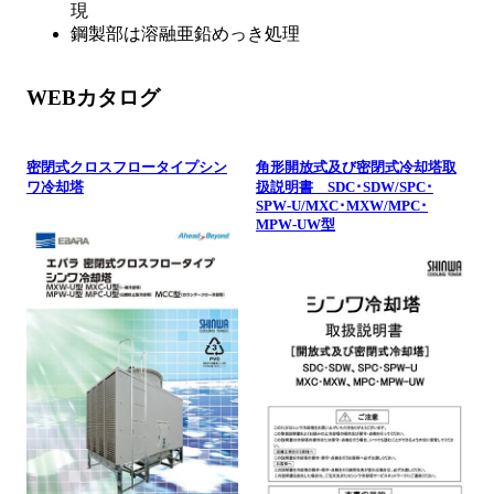
現
鋼製部は溶融亜鉛めっき処理
WEBカタログ
密閉式クロスフロータイプシン
角形開放式及び密閉式冷却塔取
ワ冷却塔
扱説明書 SDC･SDW/SPC･
SPW-U/MXC･MXW/MPC･
MPW-UW型