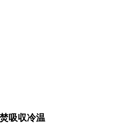
素焚吸収冷温