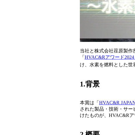
当社と株式会社荏原製作
「
HVAC&Rアワード202
け、水素を燃料とした世
1.背景
本賞は「
HVAC&R JAP
された製品・技術・サー
けたものが、HVAC&R
2.概要