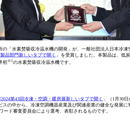
所の「水素焚吸収冷温水機の開発」が、一般社団法人日本冷凍
4 製品部門
新しいタブで開く
」を受賞しました。本製品は、低
※1
界初
の水素焚吸収冷温水機です。
AN2024第43回冷凍・空調・暖房展
新しいタブで開く
」（1月30
ビスの中から、冷凍空調機器産業及び関連産業の健全な発展に
アワード審査委員会により選考、表彰されるものです。