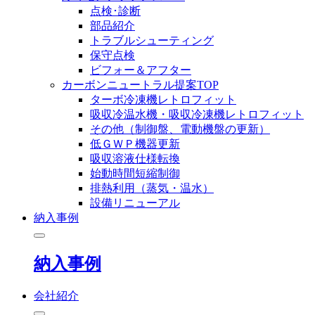
点検･診断
部品紹介
トラブルシューティング
保守点検
ビフォー＆アフター
カーボンニュートラル提案TOP
ターボ冷凍機レトロフィット
吸収冷温水機・吸収冷凍機レトロフィット
その他（制御盤、電動機盤の更新）
低ＧＷＰ機器更新
吸収溶液仕様転換
始動時間短縮制御
排熱利用（蒸気・温水）
設備リニューアル
納入事例
納入事例
会社紹介