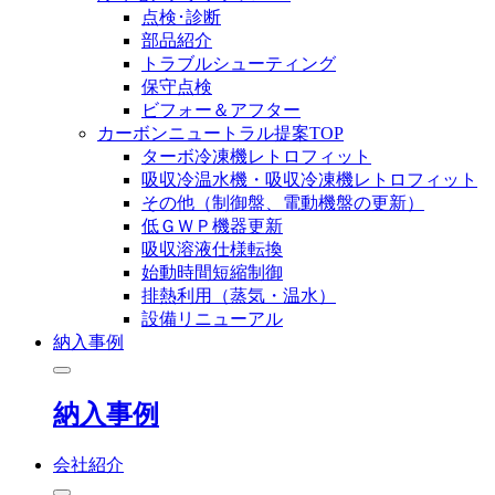
点検･診断
部品紹介
トラブルシューティング
保守点検
ビフォー＆アフター
カーボンニュートラル提案TOP
ターボ冷凍機レトロフィット
吸収冷温水機・吸収冷凍機レトロフィット
その他（制御盤、電動機盤の更新）
低ＧＷＰ機器更新
吸収溶液仕様転換
始動時間短縮制御
排熱利用（蒸気・温水）
設備リニューアル
納入事例
納入事例
会社紹介