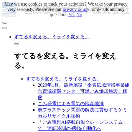
May we use cookies to track your activities? We take your privacy
very seriously. Please see our
privacy policy
for details and any
questions.
Yes
No
すてるを変える。ミライを変える。
すてるを変える。ミライを変え
る。
すてるを変える。ミライを変える。
2020年1月、最新施設「桑名広域清掃事業組
合資源循環センター可燃ごみ焼却施設」稼
働
ごみ発電による電気の地産地消
廃プラスチック問題の解決に貢献するケミ
カルリサイクル技術
「ごみ識別AI搭載自動クレーンシステム」
で、運転時間の9割を自動化へ