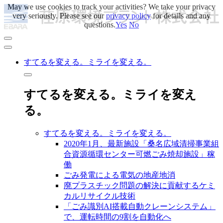
May we use cookies to track your activities? We take your privacy
very seriously. Please see our
privacy policy
for details and any
questions.
Yes
No
すてるを変える。ミライを変える。
すてるを変える。ミライを変え
る。
すてるを変える。ミライを変える。
2020年1月、最新施設「桑名広域清掃事業組
合資源循環センター可燃ごみ焼却施設」稼
働
ごみ発電による電気の地産地消
廃プラスチック問題の解決に貢献するケミ
カルリサイクル技術
「ごみ識別AI搭載自動クレーンシステム」
で、運転時間の9割を自動化へ