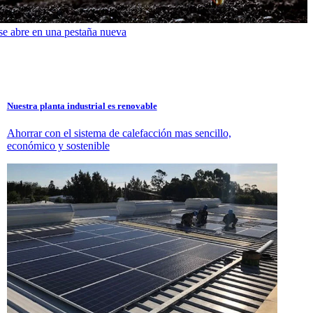
se abre en una pestaña nueva
Nuestra planta industrial es renovable
Ahorrar con el sistema de calefacción mas sencillo,
económico y sostenible