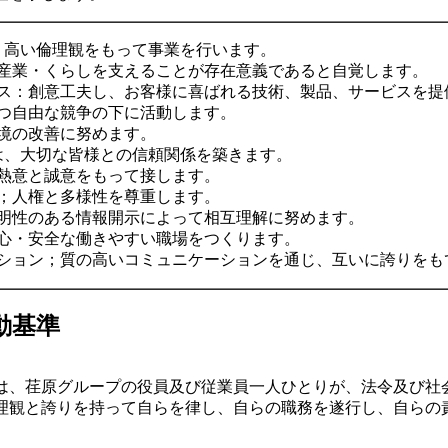
、高い倫理観をもって事業を行います。
産業・くらしを支えることが存在意義であると自覚します。
ス：創意工夫し、お客様に喜ばれる技術、製品、サービスを提
つ自由な競争の下に活動します。
境の改善に努めます。
は、大切な皆様との信頼関係を築きます。
熱意と誠意をもって接します。
；人権と多様性を尊重します。
明性のある情報開示によって相互理解に努めます。
心・安全な働きやすい職場をつくります。
ション；質の高いコミュニケーションを通じ、互いに誇りをも
動基準
、荏原グループの役員及び従業員一人ひとりが、法令及び社
理観と誇りを持って自らを律し、自らの職務を遂行し、自らの