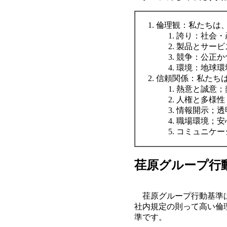
倫理観：私たちは
誇り：社会・
製品とサービ
競争：公正か
環境：地球環
信頼関係：私たち
熱意と誠意；
人権と多様性
情報開示；透
職場環境；安
コミュニケー
荏原グループ行
荏原グループ行動基準は
社内規定の則って高い倫
準です。