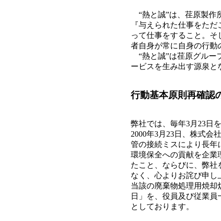
“熱と誠”は、荏原製作
『与えられた仕事をただ
って仕事をすること。そ
者自身が常に自身の行動
“熱と誠”は荏原グルー
ービスを生み出す源泉と
行動基本原則再確認
弊社では、毎年3月23
2000年3月23日、株
管の接続ミスにより長年
環境保全への貢献を企業
たこと、ならびに、弊社
なく、心よりお詫び申し
当該の廃棄物処理用焼却炉
日」を、役員及び従業員
としております。