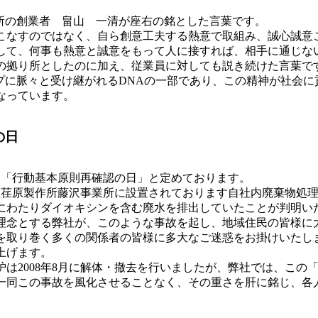
所の創業者 畠山 一清が座右の銘とした言葉です。
こなすのではなく、自ら創意工夫する熱意で取組み、誠心誠意
して、何事も熱意と誠意をもって人に接すれば、相手に通じな
の拠り所としたのに加え、従業員に対しても説き続けた言葉で
プに脈々と受け継がれるDNAの一部であり、この精神が社会に
なっています。
の日
日を「行動基本原則再確認の日」と定めております。
式会社荏原製作所藤沢事業所に設置されております自社内廃棄物処
にわたりダイオキシンを含む廃水を排出していたことが判明い
理念とする弊社が、このような事故を起し、地域住民の皆様に
を取り巻く多くの関係者の皆様に多大なご迷惑をお掛けいたし
上げます。
は2008年8月に解体・撤去を行いましたが、弊社では、この
一同この事故を風化させることなく、その重さを肝に銘じ、各