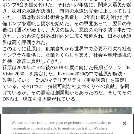
ポンプ8台を据え付けた。それから2年後に、関東大震災が起
き、羽村の水路が決壊し、市内の水道は完全に止まってしま
った。一清は数名の技術者を派遣し、2年前に据え付けた予
備ポンプを運転し揚水を始めた。その甲斐あって、翌日の午
後には通水が始まり、火災の拡大、悪疫の流行を防ぐ事がで
きた。この迅速な対応は国内外に広く報道され、日本の水道
界は高く評価された。
このように荏原は、創業当初から世界中で必要不可欠な社会
インフラを提供し、産業とくらしを支え、社会や地球環境の
維持、改善に貢献してきた。
荏原は2020年に10年後の2030年度に向けた長期ビジョン「E-
Vision2030」を策定した。E-Vision2030の中で荏原が解決・
改善していく、5つのマテリアリティ（重要課題）を設定し
ている。その1つに「持続可能な社会づくりへの貢献」を掲
げているが、その源流は創業期からあったのだ。そしてその
DNAは、現在も引き継がれている。
We use cookies to improve your experience on our website, to
personalize content and ads, to analyze our traffic. We share
information about your use of our website with advertising and