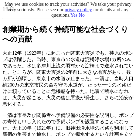
May we use cookies to track your activities? We take your privacy
1921
very seriously. Please see our
privacy policy
for details and any
questions.
Yes
No
創業期から続く持続可能な社会づくり
への貢献
大正12年（1923年）に起こった関東大震災でも、荏原のポン
プは活躍した。当時、東京市の水道は淀橋浄水場1カ所のみ
であった。水は多摩川上流の羽村から淀橋まで送水されてい
た。ところが、関東大震災の2年前に大きな地震があり、数
カ所が崩壊し、東京市の水道が止まった。一清は、当時人口
約200万の東京市民の命を守る水道が、たった一つの水路だ
けに頼っていることに危機感を持った。地震で断水になれ
ば、火災が起こる。火災の後は悪疫が発生し、さらに治安が
悪化する。
一清は市長及び関係者へ予備設備の必要性を説明し、ポンプ
の寄付も申し入れたので予備ポンプを設置することになっ
た。大正10年（1921年）に、旧神田浄水場の水路を利用して
新宿の角筈まで通水し、ポンプで揚水するという計画を立て